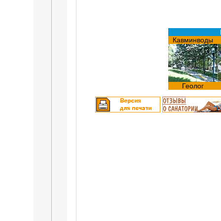
Кавминводы
Геолог