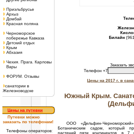
Приэльбрусье
Архыз
Теле
Домбай
Красная поляна
Железн
Кисло
Черноморское
Билайн
(96
побережье Кавказа
Детский отдых
Крым
Абхазия
Чехия. Прага. Карловы
Заказать зв
Вары
Телефон +7
ФОРУМ. Отзывы
Цены на 2017 г. в са
санатории в
Железноводске
Южный Крым. Санато
(Дельфи
Цены на путевки
Путевки
можно
заказать по телефонам!
ООО «Дельфин-Черноморский» 
Ботаническим садом, который пр
Телефоны операторов:
растений пяти континентов, в 7