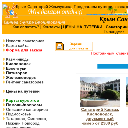
Крым Сан
Как оплатить?
|
Контакты
|
ЦЕНЫ НА ПУТЕВКИ
| Санатории
Геленджик
|
Новости санаториев
Карта сайта
Форма для заказа
Постоянным клиен
Кавминводы
Кисловодск
Ессентуки
Пятигорск
Железноводск
Рейтинг санаториев
Цены на путевки
Карты курортов
Помощь/вопросы
Описание санаториев
Санаторий Кавказ,
Подмосковье
Кисловодск,
Татарстан, Смоленск,
двухместный
Нижний Новгород,
номер от 2300 руб
другие регионы