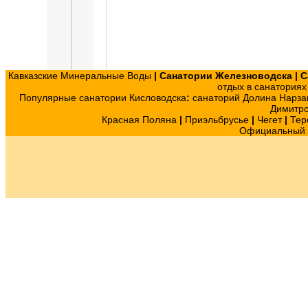
Кавказские Минеральные Воды
|
Санатории Железноводска
|
С
отдых в санатория
Популярные санатории Кисловодска
:
санаторий Долина Нарза
Димитр
Красная Поляна
|
Приэльбрусье
|
Чегет
|
Тер
Официальный с