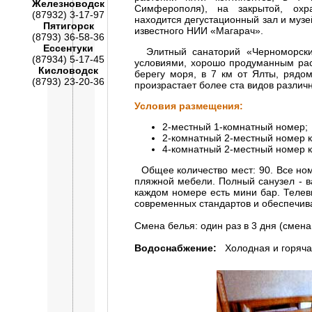
Железноводск
Симферополя), на закрытой, охр
(87932) 3-17-97
находится дегустационный зал и музе
Пятигорск
известного НИИ «Магарач».
(8793) 36-58-36
Ессентуки
Элитный санаторий «Черноморски
(87934) 5-17-45
условиями, хорошо продуманным рас
Кисловодск
берегу моря, в 7 км от Ялты, рядо
(8793) 23-20-36
произрастает более ста видов различн
Условия размещения:
2-местный 1-комнатный номер;
2-комнатный 2-местный номер к
4-комнатный 2-местный номер к
Общее количество мест: 90. Все ном
пляжной мебели. Полный санузел - в
каждом номере есть мини бар. Телев
современных стандартов и обеспечив
Смена белья: один раз в 3 дня (смена
Водоснабжение:
Холодная и горячая