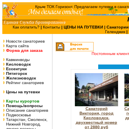
Как оплатить?
|
Контакты
|
ЦЕНЫ НА ПУТЕВКИ
| Санатории
Геленджик
|
Новости санаториев
Карта сайта
Форма для заказа
Постоянным клиен
Кавминводы
Кисловодск
Ессентуки
Пятигорск
Железноводск
Рейтинг санаториев
Цены на путевки
Карты курортов
Помощь/вопросы
Санаторий
Са
Описание санаториев
Виктория, город
г
Подмосковье
Кисловодск,
д
Татарстан, Смоленск,
двухместный номер
Нижний Новгород,
от 2880 руб
другие регионы