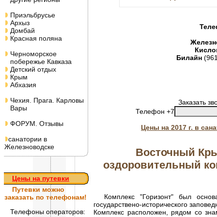
Приэльбрусье
Архыз
Теле
Домбай
Красная поляна
Железн
Кисло
Черноморское
Билайн
(96
побережье Кавказа
Детский отдых
Крым
Абхазия
Чехия. Прага. Карловы
Заказать зв
Вары
Телефон +7
ФОРУМ. Отзывы
Цены на 2017 г. в са
санатории в
Железноводске
Восточный Кры
оздоровительный ком
Цены на путевки
Путевки
можно
Комплекс "Горизонт" был основа
заказать по телефонам!
государствено-исторического заповедн
Телефоны операторов:
Комплекс расположен, рядом со знам