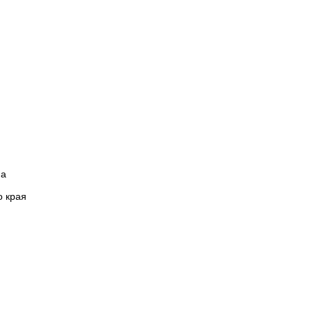
на
о края