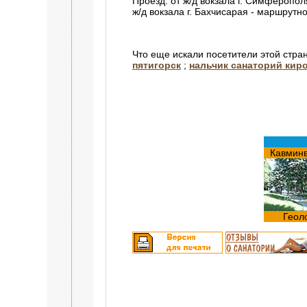
Проезд: от ж/д вокзала г. Симферопо
ж/д вокзала г. Бахчисарая - маршрутн
Что еще искали посетители этой стра
пятигорск
;
нальчик санаторий киро
Кавмин
Геол