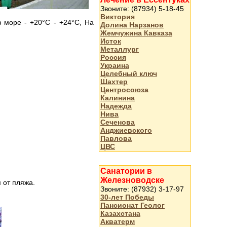
Звоните: (87934) 5-18-45
Виктория
 море - +20°С - +24°С, На
Долина Нарзанов
Жемчужина Кавказа
Исток
Металлург
Россия
Украина
Целебный ключ
Шахтер
Центросоюза
Калинина
Надежда
Нива
Сеченова
Анджиевского
Павлова
ЦВС
Санатории в
Железноводске
 от пляжа.
Звоните: (87932) 3-17-97
30-лет Победы
Пансионат Геолог
Казахстана
Акватерм