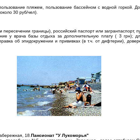
пользование пляжем, пользование бассейном с водной горкой. Д
около 30 руб/чел).
 пересечении границы), российский паспорт или загранпаспорт, 
ние у врача базы отдыха за дополнительную плату ( 3 грн); дл
равка об эпидокружении и прививках (в т.ч. от дифтерии), довер
абережная, 18.
Пансионат "У Лукоморья"