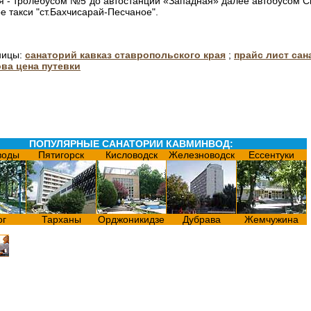
ля - тролебусом №5 до автостанции «Западная» далее автобусом 
ое такси "ст.Бахчисарай-Песчаное".
ницы:
санаторий кавказ ставропольского края
;
прайс лист сан
ва цена путевки
ПОПУЛЯРНЫЕ САНАТОРИИ КАВМИНВОД:
воды
Пятигорск
Кисловодск
Железноводск
Ессентуки
ог
Тарханы
Орджоникидзе
Дубрава
Жемчужина