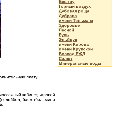
Бештау
Горный воздух
Дубовая роща
Дубрава
имени Тельмана
Здоровье
Лесной
Русь
Эльбрус
имени Кирова
имени Крупской
Восход РЖД
Салют
Минеральные воды
олнительную плату.
массажный кабинет, игровой
(волейбол, баскетбол, мини
а.