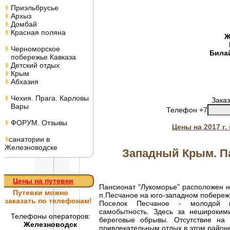
Приэльбрусье
Архыз
Домбай
Красная поляна
Ж
Черноморское
Била
побережье Кавказа
Детский отдых
Крым
Абхазия
Чехия. Прага. Карловы
Заказ
Вары
Телефон +7
ФОРУМ. Отзывы
Цены на 2017 г
санатории в
Железноводске
Западный Крым. Па
Цены на путевки
Пансионат "Лукоморье" расположен н
Путевки
можно
п.Песчаное на юго-западном побережь
заказать по телефонам!
Поселок Песчаное - молодой к
самобытность. Здесь за нешироки
Телефоны операторов:
береговые обрывы. Отсутствие на
Железноводск
привлекательным отдых в этом районе