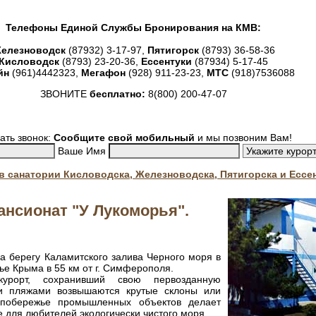
Телефоны Единой Службы Бронирования на КМВ:
елезноводск
(87932) 3-17-97,
Пятигорск
(8793) 36-58-36
Кисловодск
(8793) 23-20-36,
Ессентуки
(87934) 5-17-45
йн
(961)4442323,
Мегафон
(928) 911-23-23,
МТС
(918)7536088
ЗВОНИТЕ
бесплатно:
8(800) 200-47-07
ать звонок:
Сообщите свой мобильный
и мы позвоним Вам!
Ваше Имя
. в санатории Кисловодска, Железноводска, Пятигорска и Ессе
нсионат "У Лукоморья".
а берегу Каламитского залива Черного моря в
е Крыма в 55 км от г. Симферополя.
урорт, сохранивший свою первозданную
ми пляжами возвышаются крутые склоны или
 побережье промышленных объектов делает
 для любителей экологически чистого моря.