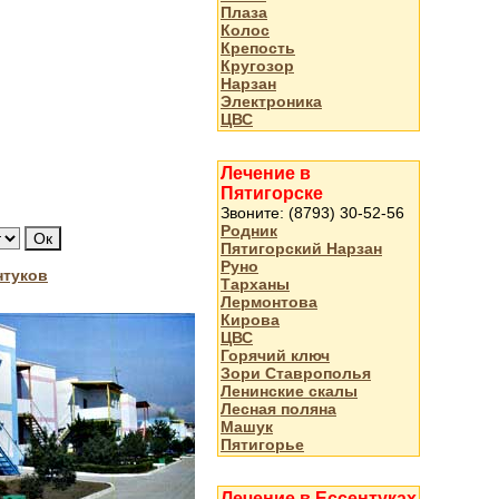
Плаза
Колос
Крепость
Кругозор
Нарзан
Электроника
ЦВС
Лечение в
Пятигорске
Звоните: (8793) 30-52-56
Родник
Пятигорский Нарзан
Руно
нтуков
Тарханы
Лермонтова
Кирова
ЦВС
Горячий ключ
Зори Ставрополья
Ленинские скалы
Лесная поляна
Машук
Пятигорье
Лечение в Ессентуках