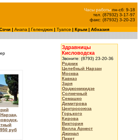
Часы работы
пн-сб: 9-18
тел. (87932) 3-17-97
факс: (87932) 3-20-23
Сочи
|
Анапа
|
Геленджик
|
Туапсе
|
Крым
|
Абхазия
Здравницы
Кисловодска
ер
Звоните: (8793) 23-20-36
Родник
Целебный Нарзан
Москва
Кавказ
Заря
Орджоникидзе
Солнечный
Семашко
Димитрова
Центросоюза
орий
Горького
Нарзан,
Кирова
ловодск,
Виктория
стный
Вилла Арнест
3950 руб
Джинал
Пикет