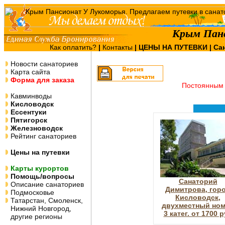
Крым Пан
Как оплатить?
|
Контакты
|
ЦЕНЫ НА ПУТЕВКИ
| Са
Новости санаториев
Карта сайта
Форма для заказа
Постоянным 
Кавминводы
Кисловодск
Ессентуки
Пятигорск
Железноводск
Рейтинг санаториев
Цены на путевки
Карты курортов
Помощь/вопросы
Санаторий
Описание санаториев
Димитрова, гор
Подмосковье
Кисловодск,
Татарстан, Смоленск,
двухместный но
Нижний Новгород,
3 катег. от 1700 
другие регионы