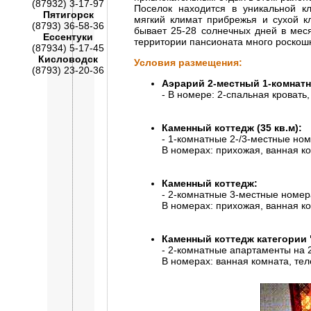
(87932) 3-17-97
Поселок находится в уникальной кл
Пятигорск
мягкий климат прибрежья и сухой к
(8793) 36-58-36
бывает 25-28 солнечных дней в меся
Ессентуки
территории пансионата много роскош
(87934) 5-17-45
Кисловодск
Условия размещения:
(8793) 23-20-36
Аэрарий 2-местный 1-комнатн
- В номере: 2-спальная кровать,
Каменный коттедж (35 кв.м):
- 1-комнатные 2-/3-местные ном
В номерах: прихожая, ванная к
Каменный коттедж:
- 2-комнатные 3-местные номера
В номерах: прихожая, ванная к
Каменный коттедж категории 
- 2-комнатные апартаменты на 2-
В номерах: ванная комната, тел