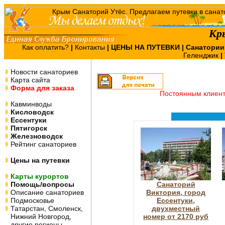
Кр
Как оплатить?
|
Контакты
|
ЦЕНЫ НА ПУТЕВКИ
| Санатории
Геленджик
|
Новости санаториев
Карта сайта
Форма для заказа
Постоянным клиен
Кавминводы
Кисловодск
Ессентуки
Пятигорск
Железноводск
Рейтинг санаториев
Цены на путевки
Карты курортов
Помощь/вопросы
Санаторий
Описание санаториев
Виктория, город
Подмосковье
Ессентуки,
Татарстан, Смоленск,
двухместный
Нижний Новгород,
номер от 2170 руб
другие регионы