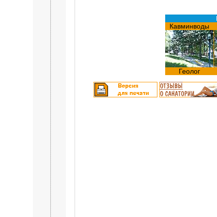
Кавминводы
Геолог