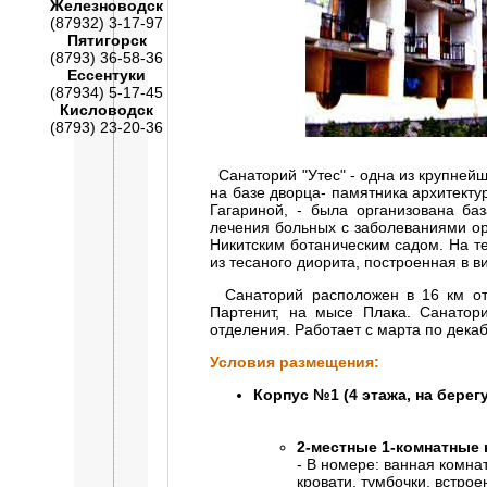
Железноводск
(87932) 3-17-97
Пятигорск
(8793) 36-58-36
Ессентуки
(87934) 5-17-45
Кисловодск
(8793) 23-20-36
Санаторий "Утес" - одна из крупнейш
на базе дворца- памятника архитектур
Гагариной, - была организована ба
лечения больных с заболеваниями ор
Никитским ботаническим садом. На т
из тесаного диорита, построенная в в
Санаторий расположен в 16 км от 
Партенит, на мысе Плака. Санатор
отделения. Работает с марта по декаб
Условия размещения:
Корпус №1 (4 этажа, на берегу
2-местные 1-комнатные н
- В номере: ванная комнат
кровати, тумбочки, встро