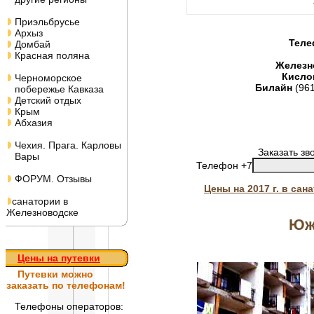
Приэльбрусье
Архыз
Теле
Домбай
Красная поляна
Железн
Кисло
Черноморское
Билайн
(96
побережье Кавказа
Детский отдых
Крым
Абхазия
Чехия. Прага. Карловы
Заказать зв
Вары
Телефон +7
ФОРУМ. Отзывы
Цены на 2017 г. в са
санатории в
Железноводске
Юж
Цены на путевки
Путевки
можно
заказать по телефонам!
Телефоны операторов: