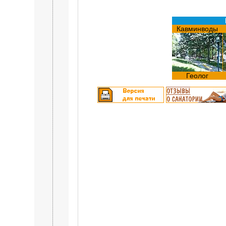
Кавминводы
Геолог