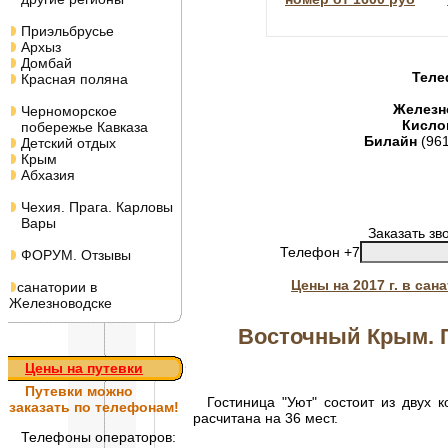
Приэльбрусье
Архыз
Домбай
Теле
Красная поляна
Железн
Черноморское
Кисло
побережье Кавказа
Билайн
(96
Детский отдых
Крым
Абхазия
Чехия. Прага. Карловы
Вары
Заказать зв
Телефон +7
ФОРУМ. Отзывы
Цены на 2017 г. в са
санатории в
Железноводске
Восточный Крым. Г
Цены на путевки
Путевки
можно
Гостиница "Уют" состоит из двух ко
заказать по телефонам!
расчитана на 36 мест.
Телефоны операторов: