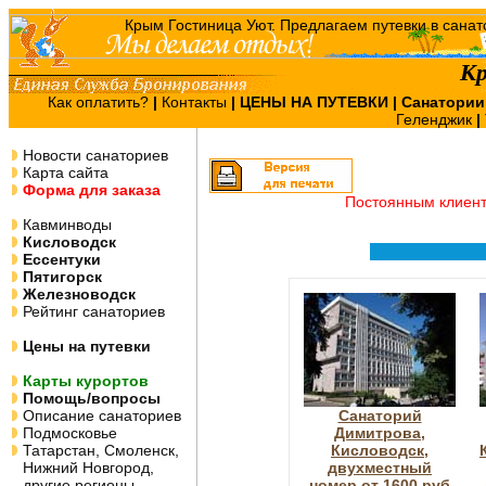
К
Как оплатить?
|
Контакты
|
ЦЕНЫ НА ПУТЕВКИ
| Санатории
Геленджик
|
Новости санаториев
Карта сайта
Форма для заказа
Постоянным клиен
Кавминводы
Кисловодск
Ессентуки
Пятигорск
Железноводск
Рейтинг санаториев
Цены на путевки
Карты курортов
Помощь/вопросы
Описание санаториев
Санаторий
Подмосковье
Димитрова,
Татарстан, Смоленск,
Кисловодск,
Нижний Новгород,
двухместный
другие регионы
номер от 1600 руб