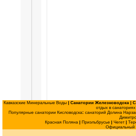
Кавказские Минеральные Воды
|
Санатории Железноводска
|
С
отдых в санатория
Популярные санатории Кисловодска
:
санаторий Долина Нарза
Димитр
Красная Поляна
|
Приэльбрусье
|
Чегет
|
Тер
Официальный с