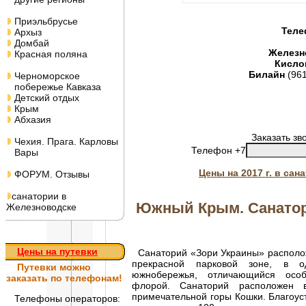
Приэльбрусье
Теле
Архыз
Домбай
Железн
Красная поляна
Кисло
Билайн
(96
Черноморское
побережье Кавказа
Детский отдых
Крым
Абхазия
Заказать зв
Чехия. Прага. Карловы
Телефон +7
Вары
Цены на 2017 г. в са
ФОРУМ. Отзывы
санатории в
Южный Крым. Санатор
Железноводске
Цены на путевки
Санаторий «Зори Украины» расположе
прекрасной парковой зоне, в о
Путевки
можно
южнобережья, отличающийся осо
заказать по телефонам!
флорой. Санаторий расположен 
примечательной горы Кошки. Благоус
Телефоны операторов: