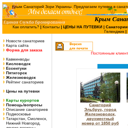
Крым Сана
Как оплатить?
|
Контакты
|
ЦЕНЫ НА ПУТЕВКИ
| Санатории
Геленджик
|
Новости санаториев
Карта сайта
Форма для заказа
Постоянным клиен
Кавминводы
Кисловодск
Ессентуки
Пятигорск
Железноводск
Рейтинг санаториев
Цены на путевки
Карты курортов
Помощь/вопросы
Санаторий
Описание санаториев
Эльбрус, город
Подмосковье
Железноводск,
Татарстан, Смоленск,
двухместный
Нижний Новгород,
номер от 1850 руб
другие регионы