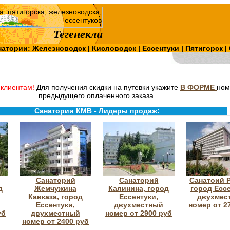
Тегенекли
натории:
Железноводск
|
Кисловодск
|
Ессентуки
|
Пятигорск
|
клиентам!
Для получения скидки на путевки укажите
В ФОРМЕ
ном
предыдущего оплаченного заказа.
Санатории КМВ - Лидеры продаж:
Санаторий
Санаторий
Санатоий Р
д
Жемчужина
Калинина, город
город Ессе
Кавказа, город
Ессентуки,
двухмес
Ессентуки,
двухместный
номер от 2
уб
двухместный
номер от 2900 руб
номер от 2400 руб