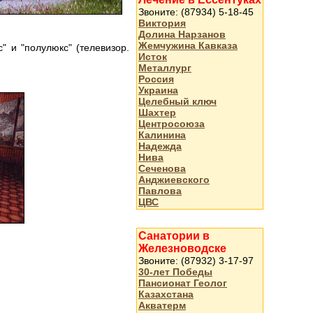
Звоните: (87934) 5-18-45
Виктория
Долина Нарзанов
Жемчужина Кавказа
 и "полулюкс" (телевизор.
Исток
Металлург
Россия
Украина
Целебный ключ
Шахтер
Центросоюза
Калинина
Надежда
Нива
Сеченова
Анджиевского
Павлова
ЦВС
Санатории в
Железноводске
Звоните: (87932) 3-17-97
30-лет Победы
Пансионат Геолог
Казахстана
Акватерм