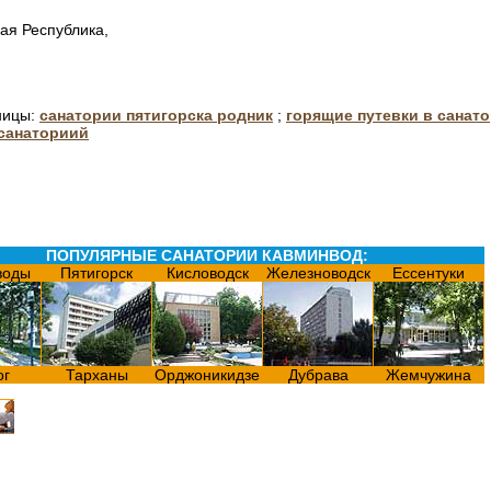
ая Республика,
ницы:
санатории пятигорска родник
;
горящие путевки в санат
 санаториий
ПОПУЛЯРНЫЕ САНАТОРИИ КАВМИНВОД:
воды
Пятигорск
Кисловодск
Железноводск
Ессентуки
ог
Тарханы
Орджоникидзе
Дубрава
Жемчужина