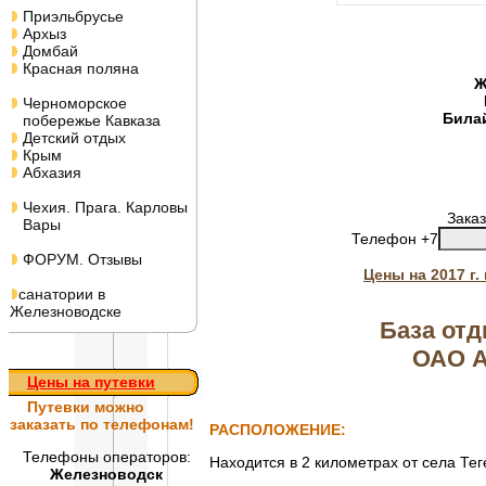
Приэльбрусье
Архыз
Домбай
Красная поляна
Ж
Черноморское
Била
побережье Кавказа
Детский отдых
Крым
Абхазия
Чехия. Прага. Карловы
Заказ
Вары
Телефон +7
ФОРУМ. Отзывы
Цены на 2017 г
санатории в
Железноводске
База отд
ОАО А
Цены на путевки
Путевки
можно
заказать по телефонам!
РАСПОЛОЖЕНИЕ:
Телефоны операторов:
Находится в 2 километрах от села Тег
Железноводск