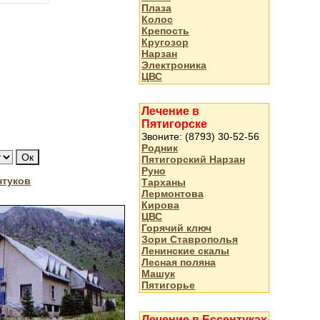
Плаза
Колос
Крепость
Кругозор
Нарзан
Электроника
ЦВС
Лечение в
Пятигорске
Звоните: (8793) 30-52-56
Родник
Пятигорский Нарзан
Руно
нтуков
Тарханы
Лермонтова
Кирова
ЦВС
Горячий ключ
Зори Ставрополья
Ленинские скалы
Лесная поляна
Машук
Пятигорье
Лечение в Ессентуках