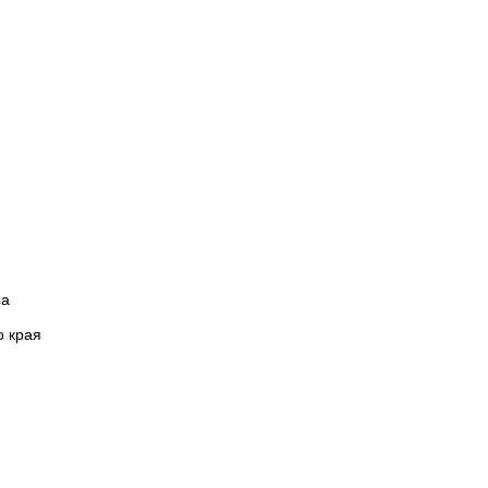
на
о края