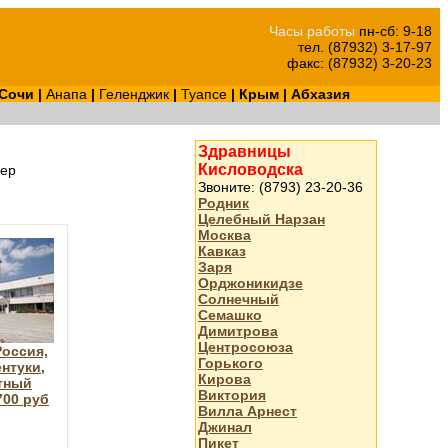
Часы работы
пн-сб: 9-18
тел. (87932) 3-17-97
факс: (87932) 3-20-23
Сочи
|
Анапа
|
Геленджик
|
Туапсе
|
Крым
|
Абхазия
Здравницы
Кисловодска
ер
Звоните: (8793) 23-20-36
Родник
Целебный Нарзан
Москва
Кавказ
Заря
Орджоникидзе
Солнечный
Семашко
Димитрова
Центросоюза
оссия,
Горького
нтуки,
Кирова
тный
Виктория
700 руб
Вилла Арнест
Джинал
Пикет