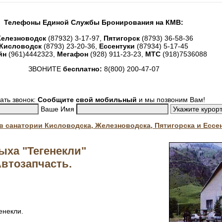
Телефоны Единой Службы Бронирования на КМВ:
елезноводск
(87932) 3-17-97,
Пятигорск
(8793) 36-58-36
Кисловодск
(8793) 23-20-36,
Ессентуки
(87934) 5-17-45
йн
(961)4442323,
Мегафон
(928) 911-23-23,
МТС
(918)7536088
ЗВОНИТЕ
бесплатно:
8(800) 200-47-07
ать звонок:
Сообщите свой мобильный
и мы позвоним Вам!
Ваше Имя
. в санатории Кисловодска, Железноводска, Пятигорска и Ессе
ыха "Тегенекли"
втозапчасть.
енекли.