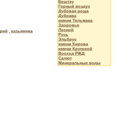
Бештау
Горный воздух
Дубовая роща
Дубрава
имени Тельмана
Здоровье
Лесной
орий
;
казьминка
Русь
Эльбрус
имени Кирова
имени Крупской
Восход РЖД
Салют
Минеральные воды