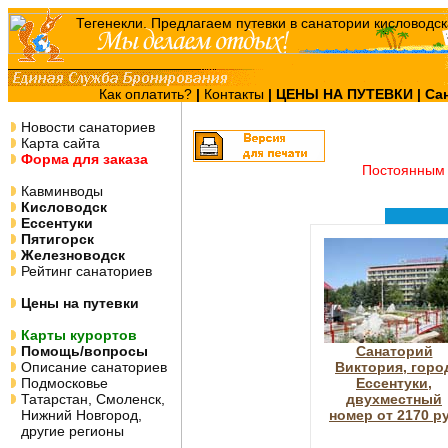
Как оплатить?
|
Контакты
|
ЦЕНЫ НА ПУТЕВКИ
| Са
Новости санаториев
Карта сайта
Форма для заказа
Постоянным 
Кавминводы
Кисловодск
Ессентуки
Пятигорск
Железноводск
Рейтинг санаториев
Цены на путевки
Карты курортов
Помощь/вопросы
Санаторий
Описание санаториев
Виктория, горо
Подмосковье
Ессентуки,
Татарстан, Смоленск,
двухместный
Нижний Новгород,
номер от 2170 р
другие регионы