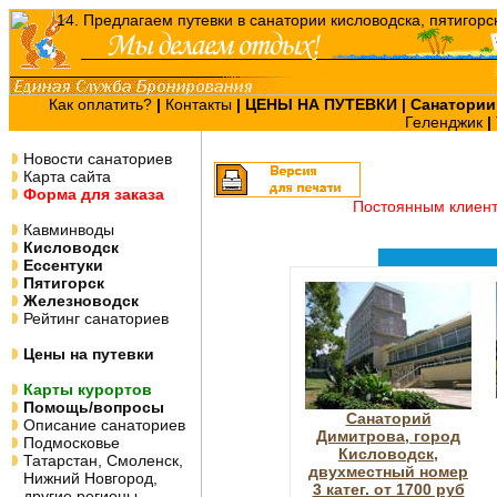
Как оплатить?
|
Контакты
|
ЦЕНЫ НА ПУТЕВКИ
| Санатории
Геленджик
|
Новости санаториев
Карта сайта
Форма для заказа
Постоянным клиен
Кавминводы
Кисловодск
Ессентуки
Пятигорск
Железноводск
Рейтинг санаториев
Цены на путевки
Карты курортов
Помощь/вопросы
Санаторий
Описание санаториев
Димитрова, город
Подмосковье
Кисловодск,
Татарстан, Смоленск,
двухместный номер
Нижний Новгород,
3 катег. от 1700 руб
другие регионы