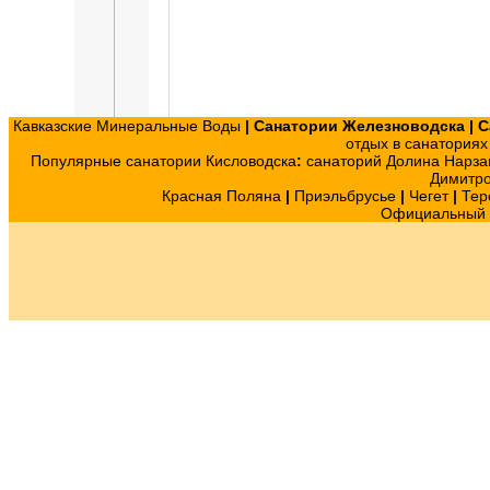
Кавказские Минеральные Воды
|
Санатории Железноводска
|
С
отдых в санатория
Популярные санатории Кисловодска
:
санаторий Долина Нарза
Димитр
Красная Поляна
|
Приэльбрусье
|
Чегет
|
Тер
Официальный с