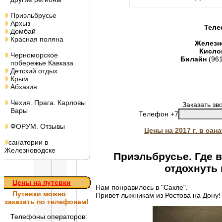
Приэльбрусье
Архыз
Теле
Домбай
Красная поляна
Железн
Кисло
Черноморское
Билайн
(96
побережье Кавказа
Детский отдых
Крым
Абхазия
Чехия. Прага. Карловы
Заказать зв
Вары
Телефон +7
ФОРУМ. Отзывы
Цены на 2017 г. в са
санатории в
Железноводске
Приэльбрусье. Где в
отдохнуть 
Цены на путевки
Нам понравилось в "Сакле".
Путевки
можно
Привет лыжникам из Ростова на Дону!
заказать по телефонам!
Телефоны операторов: