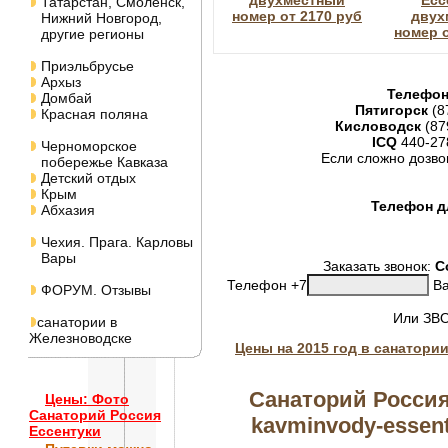
двухместный
Есс
Татарстан, Смоленск,
номер от 2170 руб
двух
Нижний Новгород,
номер о
другие регионы
Приэльбрусье
Архыз
Телефон
Домбай
Пятигорск
(8
Красная поляна
Кисловодск
(87
ICQ
440-27
Черноморское
Если сложно дозво
побережье Кавказа
Детский отдых
Крым
Телефон дл
Абхазия
Чехия. Прага. Карловы
Вары
Заказать звонок:
С
Телефон +7
Ва
ФОРУМ. Отзывы
Или ЗВ
санатории в
Железноводске
Цены на 2015 год в санатори
Санаторий Россия
Цены: Фото
Санаторий Россия
kavminvody-essentu
Ессентуки