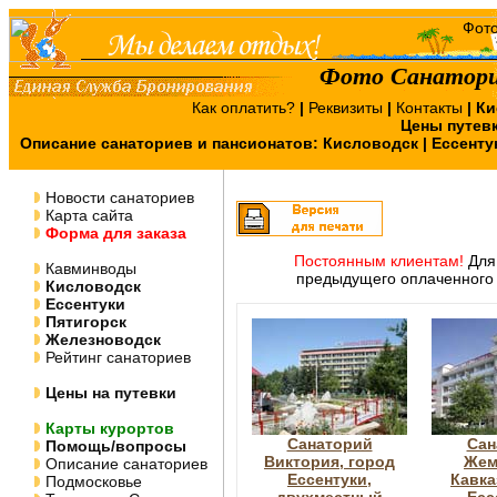
Фото Санатори
Как оплатить?
|
Реквизиты
|
Контакты
|
Ки
Цены путев
Описание санаториев и пансионатов:
Кисловодск
|
Ессенту
Новости санаториев
Карта сайта
Форма для заказа
Постоянным клиентам!
Для 
Кавминводы
предыдущего оплаченного 
Кисловодск
Ессентуки
Пятигорск
Железноводск
Рейтинг санаториев
Цены на путевки
Карты курортов
Санаторий
Сан
Помощь/вопросы
Виктория, город
Жем
Описание санаториев
Ессентуки,
Кавка
Подмосковье