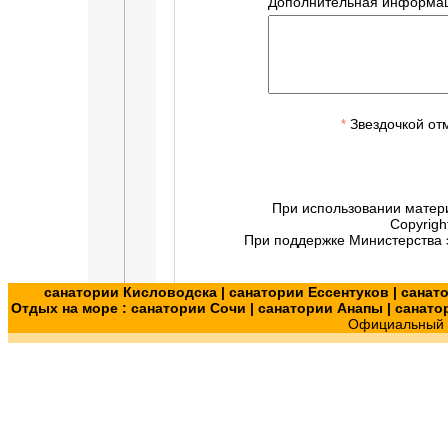
Дополнительная информац
Звездочкой от
*
При использовании матер
Copyrigh
При поддержке Министерства э
санатории Кисловодска
|
санатории Ессентуков
|
санат
Отдых на море :
санатории Сочи
|
санатории Анапы
|
санато
Официальный с