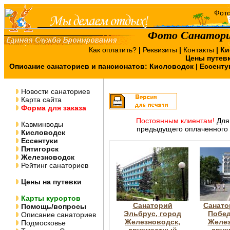
Фото Санатори
Как оплатить?
|
Реквизиты
|
Контакты
|
Ки
Цены путев
Описание санаториев и пансионатов:
Кисловодск
|
Ессенту
Новости санаториев
Карта сайта
Форма для заказа
Постоянным клиентам!
Для 
Кавминводы
предыдущего оплаченного 
Кисловодск
Ессентуки
Пятигорск
Железноводск
Рейтинг санаториев
Цены на путевки
Карты курортов
Санаторий
Санато
Помощь/вопросы
Эльбрус, город
Побед
Описание санаториев
Железноводск,
Желез
Подмосковье