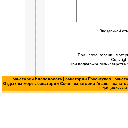
Звездочкой от
*
При использовании матер
Copyrigh
При поддержке Министерства э
санатории Кисловодска
|
санатории Ессентуков
|
санат
Отдых на море :
санатории Сочи
|
санатории Анапы
|
санато
Официальный с