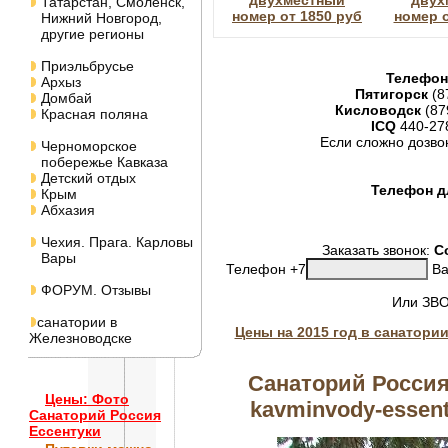
двухместный
двух
Татарстан, Смоленск,
номер от 1850 руб
номер о
Нижний Новгород,
другие регионы
Приэльбрусье
Телефон
Архыз
Пятигорск
(8
Домбай
Кисловодск
(87
Красная поляна
ICQ
440-27
Если сложно дозво
Черноморское
побережье Кавказа
Детский отдых
Телефон дл
Крым
Абхазия
Чехия. Прага. Карловы
Заказать звонок:
С
Вары
Телефон +7
Ва
ФОРУМ. Отзывы
Или ЗВ
санатории в
Цены на 2015 год в санатори
Железноводске
Санаторий Россия
Цены: Фото
kavminvody-essentu
Санаторий Россия
Ессентуки