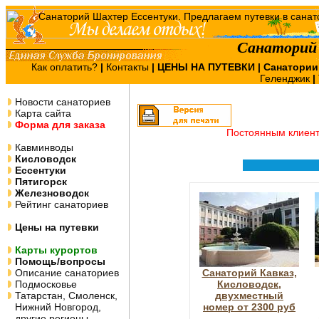
Санаторий
Как оплатить?
|
Контакты
|
ЦЕНЫ НА ПУТЕВКИ
| Санатории
Геленджик
|
Новости санаториев
Карта сайта
Форма для заказа
Постоянным клиен
Кавминводы
Кисловодск
Ессентуки
Пятигорск
Железноводск
Рейтинг санаториев
Цены на путевки
Карты курортов
Помощь/вопросы
Описание санаториев
Санаторий Кавказ,
Подмосковье
Кисловодск,
Татарстан, Смоленск,
двухместный
Нижний Новгород,
номер от 2300 руб
другие регионы