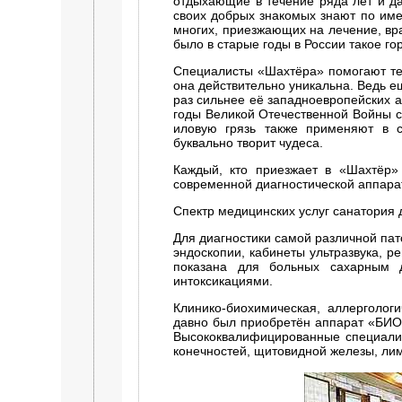
отдыхающие в течение ряда лет и да
своих добрых знакомых знают по имен
многих, приезжающих на лечение, вр
было в старые годы в России такое го
Специалисты «Шахтёра» помогают тем
она действительно уникальна. Ведь ещ
раз сильнее её западноевропейских а
годы Великой Отечественной Войны с
иловую грязь также применяют в с
буквально творит чудеса.
Каждый, кто приезжает в «Шахтёр» 
современной диагностической аппарат
Спектр медицинских услуг санатория 
Для диагностики самой различной па
эндоскопии, кабинеты ультразвука, р
показана для больных сахарным д
интоксикациями.
Клинико-биохимическая, аллерголог
давно был приобретён аппарат «БИОМ
Высококвалифицированные специалис
конечностей, щитовидной железы, лим