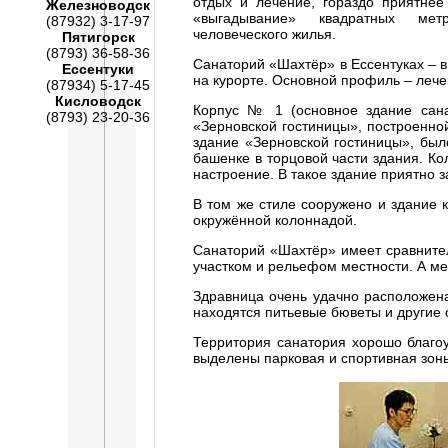
отдых и лечение, гораздо приятнее 
Железноводск
«выгадывание» квадратных мет
(87932) 3-17-97
человеческого жилья.
Пятигорск
(8793) 36-58-36
Санаторий «Шахтёр» в Ессентуках – в
Ессентуки
на курорте. Основной профиль – леч
(87934) 5-17-45
Кисловодск
Корпус № 1 (основное здание сана
(8793) 23-20-36
«Зерновской гостиницы», построенной
здание «Зерновской гостиницы», был
башенке в торцовой части здания. К
настроение. В такое здание приятно з
В том же стиле сооружено и здание 
окружённой колоннадой.
Санаторий «Шахтёр» имеет сравнител
участком и рельефом местности. А ме
Здравница очень удачно расположена
находятся питьевые бюветы и другие
Территория санатория хорошо благоу
выделены парковая и спортивная зон