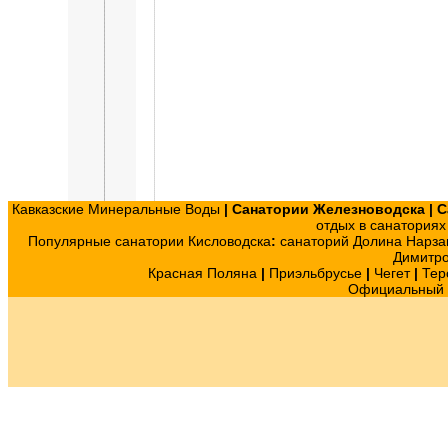
Кавказские Минеральные Воды
|
Санатории Железноводска
|
С
отдых в санатория
Популярные санатории Кисловодска
:
санаторий Долина Нарза
Димитр
Красная Поляна
|
Приэльбрусье
|
Чегет
|
Тер
Официальный с