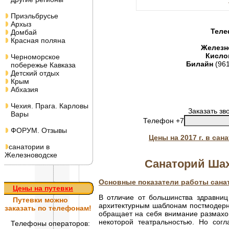
Приэльбрусье
Архыз
Теле
Домбай
Красная поляна
Железн
Кисло
Черноморское
Билайн
(96
побережье Кавказа
Детский отдых
Крым
Абхазия
Чехия. Прага. Карловы
Заказать зв
Вары
Телефон +7
ФОРУМ. Отзывы
Цены на 2017 г. в са
санатории в
Железноводске
Санаторий Шахт
Основные показатели работы санат
Цены на путевки
В отличие от большинства здравниц 
Путевки
можно
архитектурным шаблонам постмодерн
заказать по телефонам!
обращает на себя внимание размахо
некоторой театральностью. Но согл
Телефоны операторов: