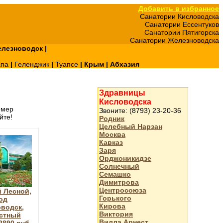
Добавить в избранное
Санатории Кисловодска
Санатории Ессентуков
Санатории Пятигорска
Санатории Железноводска
лезноводск
|
апа
|
Геленджик
|
Туапсе
|
Крым
|
Абхазия
Здравницы
Кисловодска
омер
Звоните: (8793) 23-20-36
йте!
Родник
Целебный Нарзан
Москва
Кавказ
Заря
Орджоникидзе
Солнечный
Семашко
Димитрова
Центросоюза
 Лесной,
Горького
од
Кирова
водск,
Виктория
стный
Вилла Арнест