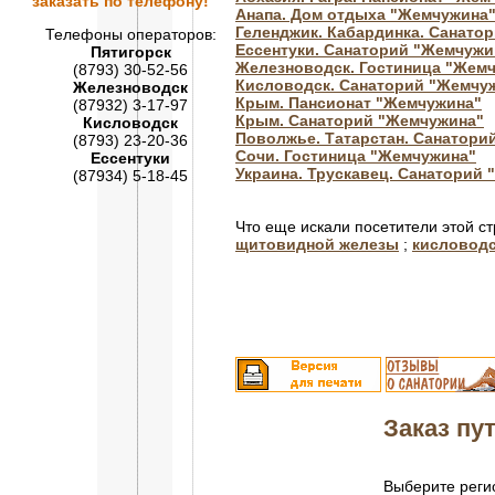
заказать по телефону!
Анапа. Дом отдыха "Жемчужина
Геленджик. Кабардинка. Санато
Телефоны операторов:
Ессентуки. Санаторий "Жемчужи
Пятигорск
Железноводск. Гостиница "Жемч
(8793) 30-52-56
Кисловодск. Санаторий "Жемчуж
Железноводск
Крым. Пансионат "Жемчужина"
(87932) 3-17-97
Крым. Санаторий "Жемчужина"
Кисловодск
Поволжье. Татарстан. Санатори
(8793) 23-20-36
Сочи. Гостиница "Жемчужина"
Ессентуки
Украина. Трускавец. Cанаторий
(87934) 5-18-45
Что еще искали посетители этой с
щитовидной железы
;
кисловодс
Заказ пут
Выберите регио