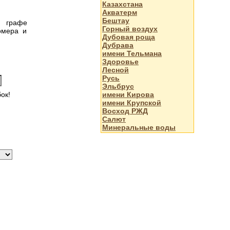
Казахстана
Акватерм
Бештау
в графе
Горный воздух
омера и
Дубовая роща
Дубрава
имени Тельмана
Здоровье
Лесной
Русь
Эльбрус
ок!
имени Кирова
имени Крупской
Восход РЖД
Салют
Минеральные воды