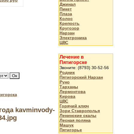
2890 руб
Джинал
Пикет
Плаза
Колос
Крепость
Кругозор
Нарзан
Электроника
ЦВС
Лечение в
Пятигорске
Звоните: (8793) 30-52-56
Родник
Пятигорский Нарзан
Руно
Тарханы
Лермонтова
тигорска
Кирова
ЦВС
Горячий ключ
года kavminvody-
Зори Ставрополья
Ленинские скалы
34.jpg
Лесная поляна
Машук
Пятигорье