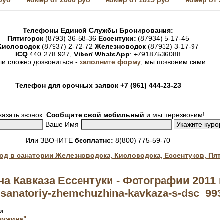
руб
номер от 2600 руб
номер от 1815 руб
номер от 
Телефоны Единой Службы Бронирования:
Пятигорск
(8793) 36-58-36
Ессентуки:
(87934) 5-17-45
Кисловодск
(87937) 2-72-72
Железноводск
(87932) 3-17-97
ICQ
440-278-927,
Viber/ WhatsApp
: +79187536088
ли сложно дозвониться -
заполните форму
, мы позвоним сами
Телефон для срочных заявок +7 (961) 444-23-23
казать звонок:
Сообщите свой мобильный
и мы перезвоним!
Ваше Имя
Или ЗВОНИТЕ
бесплатно:
8(800) 775-59-70
год в санатории Железноводска, Кисловодска, Ессентуков, Пя
 Кавказа Ессентуки - Фотографии 2011 
-sanatoriy-zhemchuzhina-kavkaza-s-dsc_99
и:
чужина"