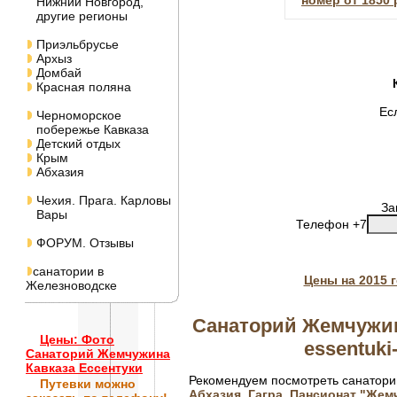
номер от 1850 
Нижний Новгород,
другие регионы
Приэльбрусье
Архыз
Домбай
Красная поляна
Ес
Черноморское
побережье Кавказа
Детский отдых
Крым
Абхазия
Чехия. Прага. Карловы
За
Вары
Телефон +7
ФОРУМ. Отзывы
санатории в
Цены на 2015 
Железноводске
Санаторий Жемчужина
Цены: Фото
essentuki
Санаторий Жемчужина
Кавказа Ессентуки
Рекомендуем посмотреть санатори
Путевки
можно
Абхазия. Гагра. Пансионат "Жем