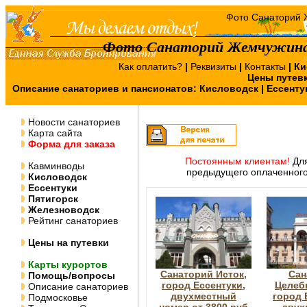
Фото Санаторий Жемчужина 
Как оплатить?
|
Реквизиты
|
Контакты
|
Ки
Цены путев
Описание санаториев и пансионатов:
Кисловодск
|
Ессенту
Новости санаториев
Карта сайта
Форма для заказа
Постоянным клиентам!
Для
Кавминводы
предыдущего оплаченного
Кисловодск
Ессентуки
Пятигорск
Железноводск
Рейтинг санаториев
Цены на путевки
Карты курортов
Санаторий Исток,
Сан
Помощь/вопросы
город Ессентуки,
Целеб
Описание санаториев
двухместный
город 
Подмосковье