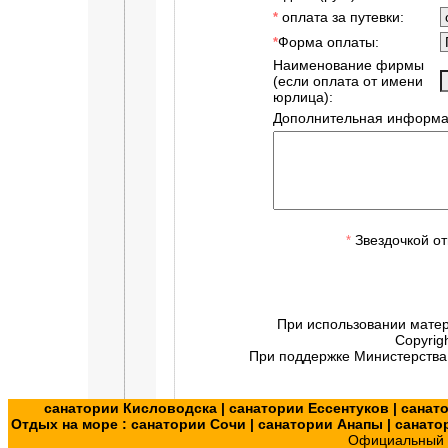
оплата за путевки:
*
Форма оплаты:
*
Наименование фирмы
(если оплата от имени
юрлица):
Дополнительная информа
Звездочкой от
*
При использовании мате
Copyrig
При поддержке Министерства 
санатории Кисловодска
|
санатории Ессентуков
|
санат
Отдых на море :
санатории Сочи
|
санатории Анапы
|
санато
Официальный с