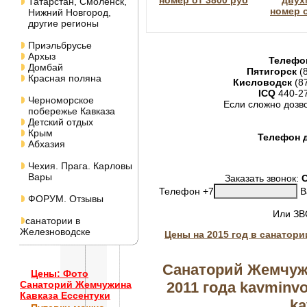
номер от 3800 руб
двух
Татарстан, Смоленск,
номер о
Нижний Новгород,
другие регионы
Приэльбрусье
Архыз
Телефо
Домбай
Пятигорск
(8
Красная поляна
Кисловодск
(8
ICQ
440-2
Черноморское
Если сложно дозв
побережье Кавказа
Детский отдых
Крым
Телефон д
Абхазия
Чехия. Прага. Карловы
Вары
Заказать звонок:
Телефон +7
В
ФОРУМ. Отзывы
Или З
санатории в
Железноводске
Цены на 2015 год в санатор
Санаторий Жемчужи
Цены: Фото
2011 года kavminvo
Санаторий Жемчужина
Кавказа Ессентуки
ka