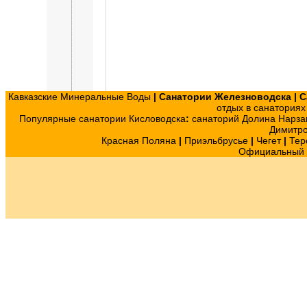
Кавказские Минеральные Воды
|
Санатории Железноводска
|
С
отдых в санатория
Популярные санатории Кисловодска
:
санаторий Долина Нарза
Димитр
Красная Поляна
|
Приэльбрусье
|
Чегет
|
Тер
Официальный с