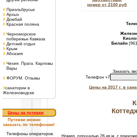
номер от 2100 руб
Приэльбрусье
Архыз
Домбай
Теле
Красная поляна
Железн
Черноморское
Кисло
побережье Кавказа
Билайн
(96
Детский отдых
Крым
Абхазия
Чехия. Прага. Карловы
Вары
Заказать зв
Телефон +7
ФОРУМ. Отзывы
Цены на 2017 г. в са
санатории в
Железноводске
К
Коттед
Цены на путевки
Путевки
можно
заказать по телефонам!
Телефоны операторов:
Номер, площадью 26 кв.м. с прихожей