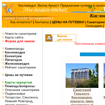
Кисло
Как оплатить?
|
Контакты
|
ЦЕНЫ НА ПУТЕВКИ
| Санатории
Геленджик
|
Новости санаториев
Карта сайта
Форма для заказа
Постоянным клиен
Кавминводы
Кисловодск
Ессентуки
Пятигорск
Железноводск
Рейтинг санаториев
Цены на путевки
Карты курортов
Помощь/вопросы
Описание санаториев
Санаторий
Подмосковье
Горького,
Татарстан, Смоленск,
Кисловодск,
Нижний Новгород,
курортн. парк,
другие регионы
двухместный