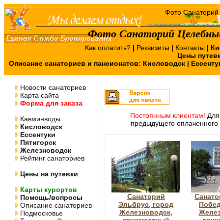
Фото Санаторий Целебный
Как оплатить?
|
Реквизиты
|
Контакты
|
Ки
Цены путев
Описание санаториев и пансионатов:
Кисловодск
|
Ессенту
Новости санаториев
Карта сайта
Форма для заказа
Постоянным клиентам!
Для 
Кавминводы
предыдущего оплаченного 
Кисловодск
Ессентуки
Пятигорск
Железноводск
Рейтинг санаториев
Цены на путевки
Карты курортов
Санаторий
Санато
Помощь/вопросы
Эльбрус, город
Побед
Описание санаториев
Железноводск,
Желез
Подмосковье