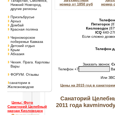
двухместный
двух
Татарстан, Смоленск,
номер от 1850 руб
номер о
Нижний Новгород,
другие регионы
Приэльбрусье
Телефон
Архыз
Пятигорск
(8
Домбай
Кисловодск
(87
Красная поляна
ICQ
440-27
Если сложно дозво
Черноморское
побережье Кавказа
Детский отдых
Телефон дл
Крым
Абхазия
Чехия. Прага. Карловы
Заказать звонок:
С
Вары
Телефон +7
Ва
ФОРУМ. Отзывы
Или ЗВ
санатории в
Цены на 2015 год в санатори
Железноводске
Санаторий Целебны
Цены: Фото
2011 года kavminvody-
Санаторий Целебный
нарзан Кисловодск