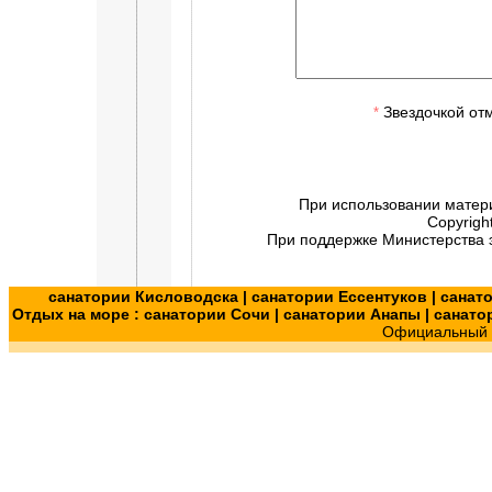
Звездочкой от
*
При использовании матер
Copyrigh
При поддержке Министерства э
санатории Кисловодска
|
санатории Ессентуков
|
санат
Отдых на море :
санатории Сочи
|
санатории Анапы
|
санато
Официальный с