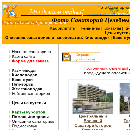
Фото Санаторий Целебный
Как оплатить?
|
Реквизиты
|
Контакты
|
Ки
Цены путев
Описание санаториев и пансионатов:
Кисловодск
|
Ессенту
Новости санаториев
Карта сайта
Форма для заказа
Постоянным клиентам!
Кавминводы
предыдущего оплаченно
Кисловодск
Ессентуки
Пятигорск
Железноводск
Рейтинг санаториев
Цены на путевки
Карты курортов
Центральный
Помощь/вопросы
Военный
Та
Описание санаториев
Санаторий, город
Подмосковье