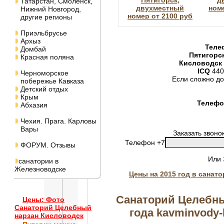
Пятигорск,
д
Татарстан, Смоленск,
двухместный
номе
Нижний Новгород,
номер от 2100 руб
другие регионы
Приэльбрусье
Архыз
Теле
Домбай
Пятигорс
Красная поляна
Кисловодск
ICQ
440
Черноморское
Если сложно до
побережье Кавказа
Детский отдых
Крым
Телефон
Абхазия
Чехия. Прага. Карловы
Вары
Заказать звоно
Телефон +7
ФОРУМ. Отзывы
Или
санатории в
Железноводске
Цены на 2015 год в санат
Санаторий Целебны
Цены: Фото
Санаторий Целебный
года kavminvody-k
нарзан Кисловодск