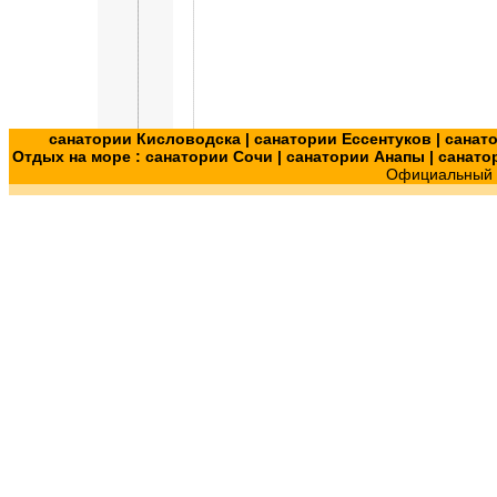
санатории Кисловодска
|
санатории Ессентуков
|
санат
Отдых на море :
санатории Сочи
|
санатории Анапы
|
санато
Официальный с