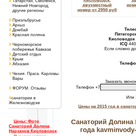
Кисловодск,
д
Татарстан, Смоленск,
двухместный
номе
Нижний Новгород,
номер от 2950 руб
другие регионы
Приэльбрусье
Архыз
Теле
Домбай
Пятигорс
Красная поляна
Кисловодск
ICQ
440
Черноморское
Если сложно до
побережье Кавказа
Детский отдых
Крым
Телефон
Абхазия
Чехия. Прага. Карловы
Вары
Заказать звоно
Телефон +7
ФОРУМ. Отзывы
Или
санатории в
Железноводске
Цены на 2015 год в санат
Санаторий Долина 
Цены: Фото
Санаторий Долина
года kavminvody-
Нарзанов Кисловодск