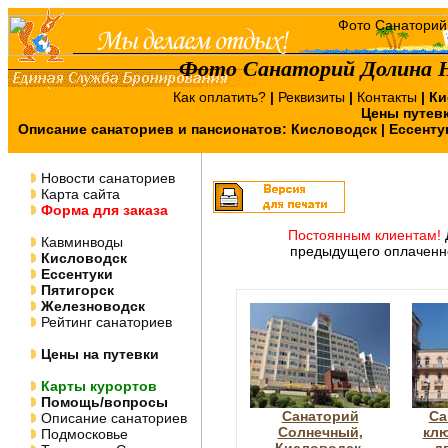
Фото Санаторий Долина Н
Как оплатить?
|
Реквизиты
|
Контакты
|
Ки
Цены путев
Описание санаториев и пансионатов:
Кисловодск
|
Ессенту
Новости санаториев
Карта сайта
Форма для заказа
Постоянным клиентам!
Кавминводы
предыдущего оплаченно
Кисловодск
Ессентуки
Пятигорск
Железноводск
Рейтинг санаториев
Цены на путевки
Карты курортов
Помощь/вопросы
Санаторий
Са
Описание санаториев
Солнечный,
клю
Подмосковье