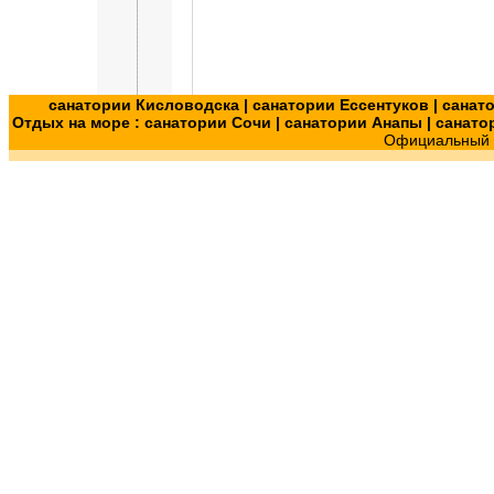
санатории Кисловодска
|
санатории Ессентуков
|
санат
Отдых на море :
санатории Сочи
|
санатории Анапы
|
санато
Официальный с