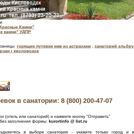
и:
"Красные Камни"
е камни" УДПР
траницы:
горящие путевки кмв из астрахани
;
санаторий эльбру
рзан г кисловодск
евок в санатории: 8 (800) 200-47-07
н (отель или санаторий) и нажмите кнопку "Отправить"
без заполнения формы:
kurortinfo @ list.ru
удняетесь в выборе санатория - укажите только город и 