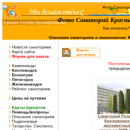
Фото Санаторий Красны
Как оплатить
Описание санаториев и пансионатов:
Новости санаториев
Карта сайта
Форма для заказа
Постоянны
Кавминводы
предыдуще
Кисловодск
Ессентуки
Пятигорск
Железноводск
Рейтинг санаториев
Цены на путевки
Карты курортов
Помощь/вопросы
Санаторий Род
Описание санаториев
Кисловодск
Подмосковье
двухместны
Татарстан, Смоленск,