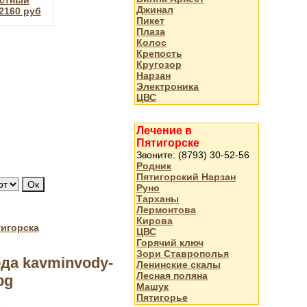
стный
Джинал
2160 руб
Пикет
Плаза
Колос
Крепость
Кругозор
Нарзан
Электроника
ЦВС
Лечение в
Пятигорске
Звоните: (8793) 30-52-56
Родник
Пятигорский Нарзан
Руно
Тарханы
Лермонтова
Кирова
тигорска
ЦВС
Горячий ключ
Зори Ставрополья
да kavminvody-
Ленинские скалы
Лесная поляна
pg
Машук
Пятигорье