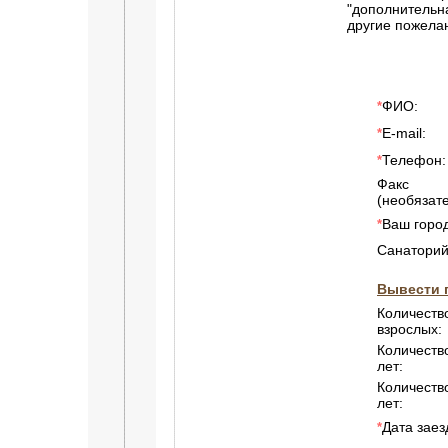
"дополнитель
другие пожела
ФИО:
*
E-mail:
*
Телефон:
*
Факс
(необязате
Ваш город
*
Санаторий
Вывести 
Количеств
взрослых:
Количество
лет:
Количеств
лет:
Дата заез
*