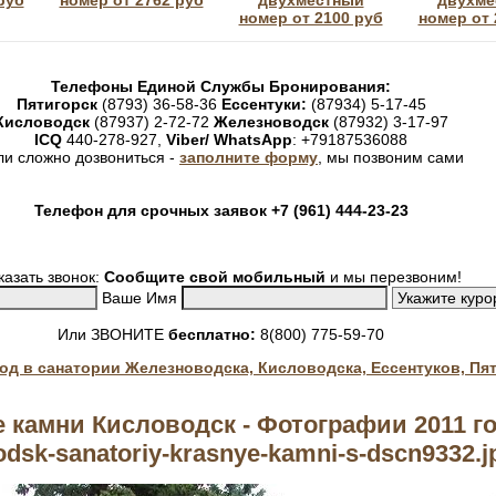
руб
номер от 2762 руб
двухместный
двухме
номер от 2100 руб
номер от 
Телефоны Единой Службы Бронирования:
Пятигорск
(8793) 36-58-36
Ессентуки:
(87934) 5-17-45
Кисловодск
(87937) 2-72-72
Железноводск
(87932) 3-17-97
ICQ
440-278-927,
Viber/ WhatsApp
: +79187536088
ли сложно дозвониться -
заполните форму
, мы позвоним сами
Телефон для срочных заявок +7 (961) 444-23-23
казать звонок:
Сообщите свой мобильный
и мы перезвоним!
Ваше Имя
Или ЗВОНИТЕ
бесплатно:
8(800) 775-59-70
год в санатории Железноводска, Кисловодска, Ессентуков, Пя
 камни Кисловодск - Фотографии 2011 го
odsk-sanatoriy-krasnye-kamni-s-dscn9332.j