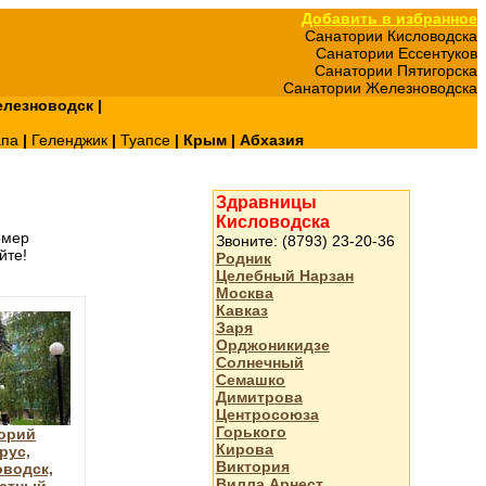
Добавить в избранное
Санатории Кисловодска
Санатории Ессентуков
Санатории Пятигорска
Санатории Железноводска
лезноводск
|
апа
|
Геленджик
|
Туапсе
|
Крым
|
Абхазия
Здравницы
Кисловодска
омер
Звоните: (8793) 23-20-36
йте!
Родник
Целебный Нарзан
Москва
Кавказ
Заря
Орджоникидзе
Солнечный
Семашко
Димитрова
Центросоюза
Горького
орий
Кирова
рус,
Виктория
водск,
Вилла Арнест