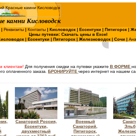
е камни Кисловодск
?
|
Реквизиты
|
Контакты
|
Кисловодск
|
Ессентуки
|
Пятигорск
|
Же
Цены путевки:
Скачать цены в Excel
Кисловодск
|
Ессентуки
|
Пятигорск
|
Железноводск
|
Сочи
|
Ан
м клиентам!
Для получения скидки на путевки укажите
В ФОРМЕ
н
го оплаченного заказа.
БРОНИРУЙТЕ
через интернет на нашем са
ник,
Санаторий Россия,
Военный
Санат
,
Ессентуки,
Санаторий,
Эльб
й
двухместный
Пятигорск,
Железно