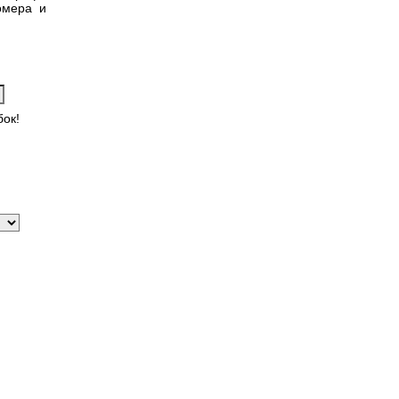
омера и
ок!