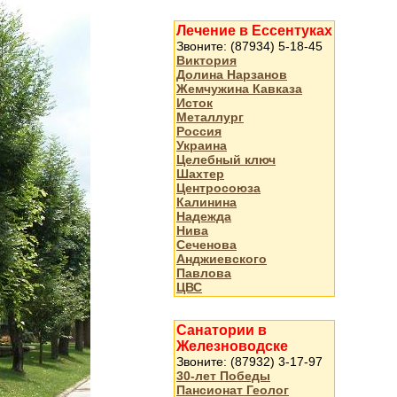
Лечение в Ессентуках
Звоните: (87934) 5-18-45
Виктория
Долина Нарзанов
Жемчужина Кавказа
Исток
Металлург
Россия
Украина
Целебный ключ
Шахтер
Центросоюза
Калинина
Надежда
Нива
Сеченова
Анджиевского
Павлова
ЦВС
Санатории в
Железноводске
Звоните: (87932) 3-17-97
30-лет Победы
Пансионат Геолог