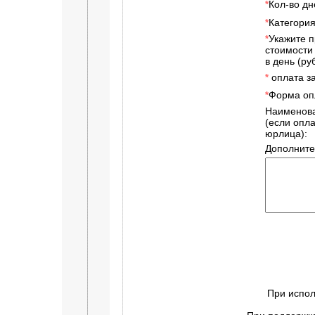
Кол-во дн
*
Категори
*
Укажите 
*
стоимости
в день (руб
оплата за
*
Форма оп
*
Наименов
(если опл
юрлица):
Дополните
При испол