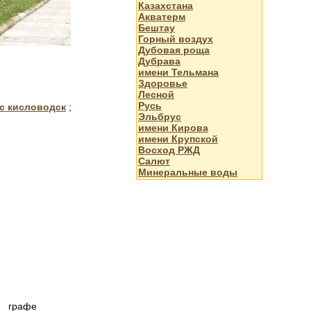
Казахстана
Акватерм
Бештау
Горный воздух
Дубовая роща
Дубрава
имени Тельмана
Здоровье
Лесной
Русь
с кисловодск
;
Эльбрус
имени Кирова
имени Крупской
Восход РЖД
Салют
Минеральные воды
в графе