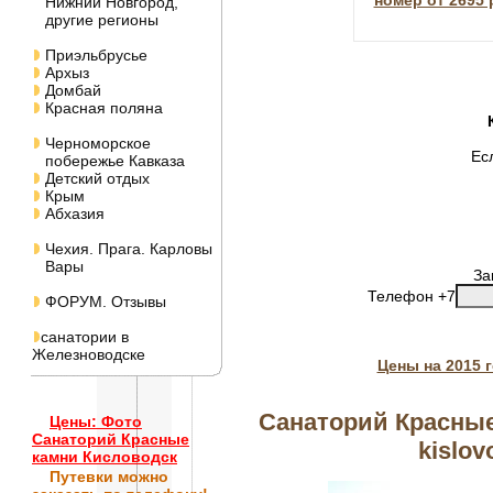
номер от 2695 
Нижний Новгород,
другие регионы
Приэльбрусье
Архыз
Домбай
Красная поляна
Черноморское
Ес
побережье Кавказа
Детский отдых
Крым
Абхазия
Чехия. Прага. Карловы
Вары
За
Телефон +7
ФОРУМ. Отзывы
санатории в
Железноводске
Цены на 2015 
Санаторий Красные
Цены: Фото
Санаторий Красные
kislov
камни Кисловодск
Путевки
можно