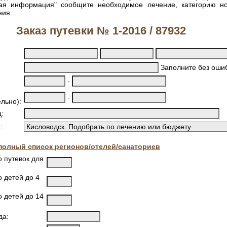
ная информация" сообщите необходимое лечение, категорию н
ния.
Заказ путевки № 1-2016 / 87932
Заполните без ошиб
-
-
льно):
:
:
полный список регионов/отелей/санаториев
о путевок для
 детей до 4
о детей до 14
да: