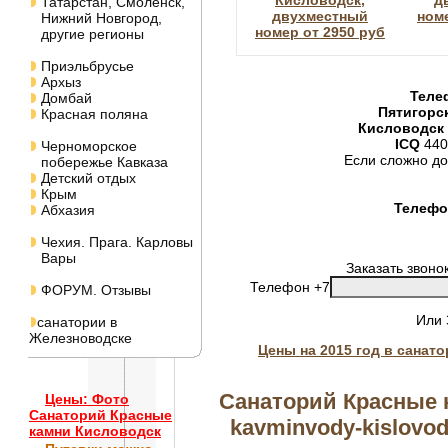
Кисловодск,
д
Татарстан, Смоленск,
двухместный
номе
Нижний Новгород,
номер от 2950 руб
другие регионы
Приэльбрусье
Архыз
Теле
Домбай
Пятигорс
Красная поляна
Кисловодск
ICQ
440
Черноморское
Если сложно до
побережье Кавказа
Детский отдых
Крым
Телефон
Абхазия
Чехия. Прага. Карловы
Вары
Заказать звоно
Телефон +7
ФОРУМ. Отзывы
Или
санатории в
Железноводске
Цены на 2015 год в санат
Санаторий Красные 
Цены: Фото
Санаторий Красные
kavminvody-kislovod
камни Кисловодск