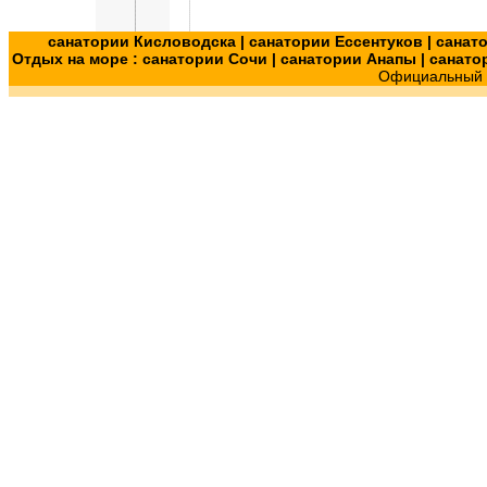
санатории Кисловодска
|
санатории Ессентуков
|
санат
Отдых на море :
санатории Сочи
|
санатории Анапы
|
санато
Официальный с