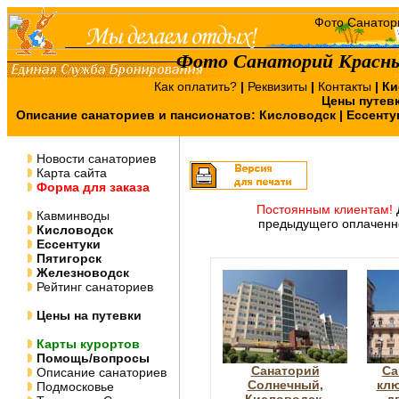
Фото Санаторий Красны
Как оплатить?
|
Реквизиты
|
Контакты
|
Ки
Цены путев
Описание санаториев и пансионатов:
Кисловодск
|
Ессенту
Новости санаториев
Карта сайта
Форма для заказа
Постоянным клиентам!
Кавминводы
предыдущего оплаченно
Кисловодск
Ессентуки
Пятигорск
Железноводск
Рейтинг санаториев
Цены на путевки
Карты курортов
Помощь/вопросы
Санаторий
Са
Описание санаториев
Солнечный,
клю
Подмосковье