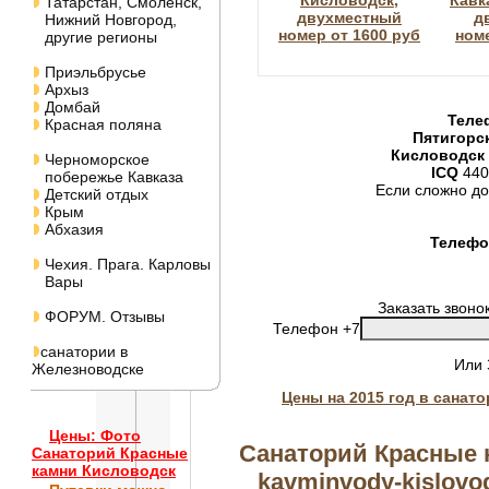
Кисловодск,
Кавк
Татарстан, Смоленск,
двухместный
д
Нижний Новгород,
номер от 1600 руб
номе
другие регионы
Приэльбрусье
Архыз
Домбай
Теле
Красная поляна
Пятигорс
Кисловодск
Черноморское
ICQ
440
побережье Кавказа
Если сложно до
Детский отдых
Крым
Абхазия
Телефон
Чехия. Прага. Карловы
Вары
Заказать звоно
ФОРУМ. Отзывы
Телефон +7
санатории в
Или
Железноводске
Цены на 2015 год в санат
Цены: Фото
Санаторий Красные 
Санаторий Красные
камни Кисловодск
kavminvody-kislovod