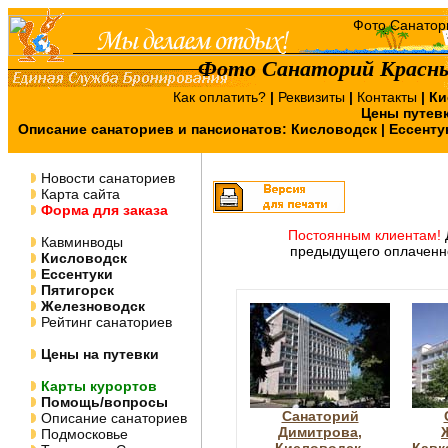
Фото Санаторий Красны
Как оплатить?
|
Реквизиты
|
Контакты
|
Ки
Цены путев
Описание санаториев и пансионатов:
Кисловодск
|
Ессенту
Новости санаториев
Карта сайта
Форма для заказа
Постоянным клиентам!
Кавминводы
предыдущего оплаченно
Кисловодск
Ессентуки
Пятигорск
Железноводск
Рейтинг санаториев
Цены на путевки
Карты курортов
Помощь/вопросы
Санаторий
Описание санаториев
Димитрова,
Подмосковье