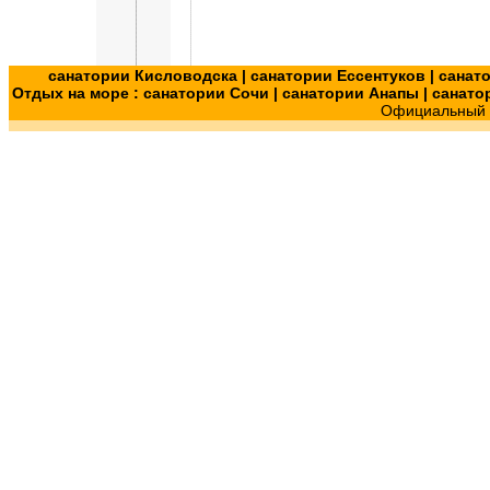
санатории Кисловодска
|
санатории Ессентуков
|
санат
Отдых на море :
санатории Сочи
|
санатории Анапы
|
санато
Официальный с