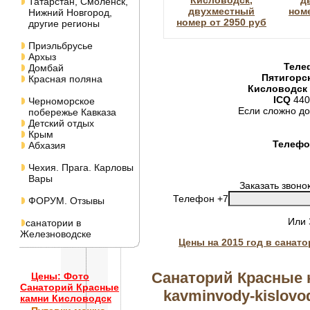
Кисловодск,
д
Татарстан, Смоленск,
двухместный
номе
Нижний Новгород,
номер от 2950 руб
другие регионы
Приэльбрусье
Архыз
Теле
Домбай
Пятигорс
Красная поляна
Кисловодск
ICQ
440
Черноморское
Если сложно до
побережье Кавказа
Детский отдых
Крым
Телефон
Абхазия
Чехия. Прага. Карловы
Вары
Заказать звоно
Телефон +7
ФОРУМ. Отзывы
Или
санатории в
Железноводске
Цены на 2015 год в санат
Санаторий Красные 
Цены: Фото
Санаторий Красные
kavminvody-kislovod
камни Кисловодск