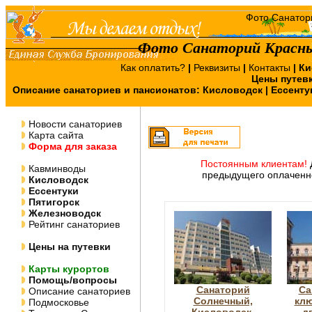
Фото Санаторий Красны
Как оплатить?
|
Реквизиты
|
Контакты
|
Ки
Цены путев
Описание санаториев и пансионатов:
Кисловодск
|
Ессенту
Новости санаториев
Карта сайта
Форма для заказа
Постоянным клиентам!
Кавминводы
предыдущего оплаченно
Кисловодск
Ессентуки
Пятигорск
Железноводск
Рейтинг санаториев
Цены на путевки
Карты курортов
Помощь/вопросы
Санаторий
Са
Описание санаториев
Солнечный,
клю
Подмосковье