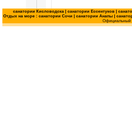
санатории Кисловодска
|
санатории Ессентуков
|
санат
Отдых на море :
санатории Сочи
|
санатории Анапы
|
санато
Официальный с