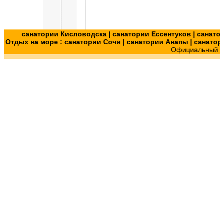
санатории Кисловодска
|
санатории Ессентуков
|
санат
Отдых на море :
санатории Сочи
|
санатории Анапы
|
санато
Официальный с