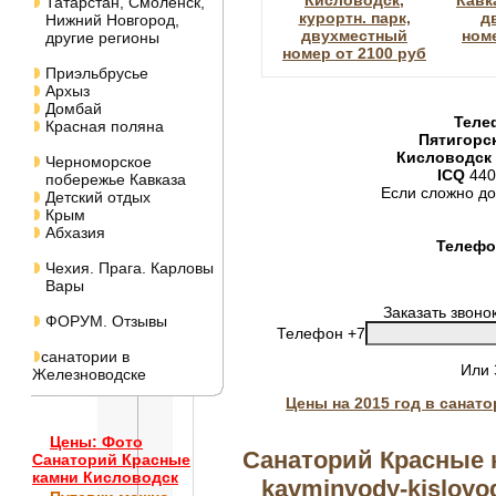
Кисловодск,
Кавк
Татарстан, Смоленск,
курортн. парк,
д
Нижний Новгород,
двухместный
номе
другие регионы
номер от 2100 руб
Приэльбрусье
Архыз
Домбай
Теле
Красная поляна
Пятигорс
Кисловодск
Черноморское
ICQ
440
побережье Кавказа
Если сложно до
Детский отдых
Крым
Абхазия
Телефон
Чехия. Прага. Карловы
Вары
Заказать звоно
ФОРУМ. Отзывы
Телефон +7
санатории в
Или
Железноводске
Цены на 2015 год в санат
Цены: Фото
Санаторий Красные 
Санаторий Красные
камни Кисловодск
kavminvody-kislovod