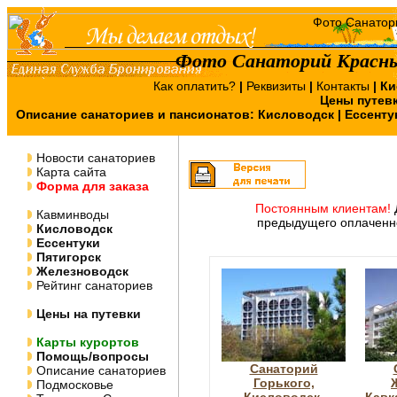
Фото Санаторий Красны
Как оплатить?
|
Реквизиты
|
Контакты
|
Ки
Цены путев
Описание санаториев и пансионатов:
Кисловодск
|
Ессенту
Новости санаториев
Карта сайта
Форма для заказа
Постоянным клиентам!
Кавминводы
предыдущего оплаченно
Кисловодск
Ессентуки
Пятигорск
Железноводск
Рейтинг санаториев
Цены на путевки
Карты курортов
Помощь/вопросы
Санаторий
Описание санаториев
Горького,
Подмосковье