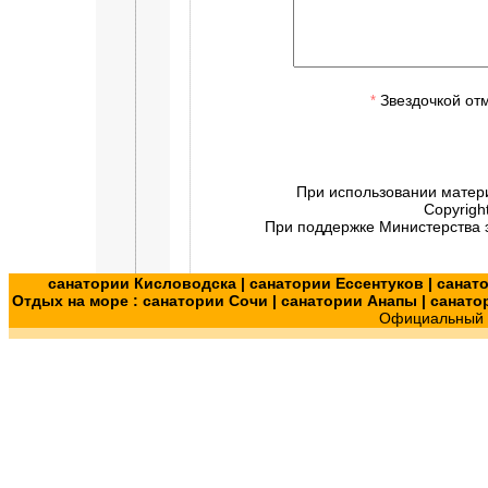
Звездочкой от
*
При использовании матер
Copyrigh
При поддержке Министерства э
санатории Кисловодска
|
санатории Ессентуков
|
санат
Отдых на море :
санатории Сочи
|
санатории Анапы
|
санато
Официальный с