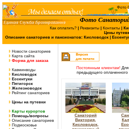
Фото Санаторий
Как оплатить?
|
Реквизиты
|
Контакты
|
Ки
Цены путев
Описание санаториев и пансионатов:
Кисловодск
|
Ессенту
Новости санаториев
Карта сайта
Форма для заказа
Постоянным клиентам!
Для 
Кавминводы
предыдущего оплаченного 
Кисловодск
Ессентуки
Пятигорск
Железноводск
Рейтинг санаториев
Цены на путевки
Карты курортов
Санаторий
Сан
Помощь/вопросы
Виктория,
Кал
Описание санаториев
Кисловодск,
Есс
Подмосковье