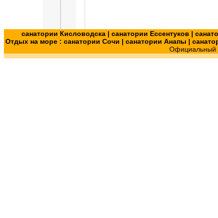
санатории Кисловодска
|
санатории Ессентуков
|
санат
Отдых на море :
санатории Сочи
|
санатории Анапы
|
санато
Официальный с