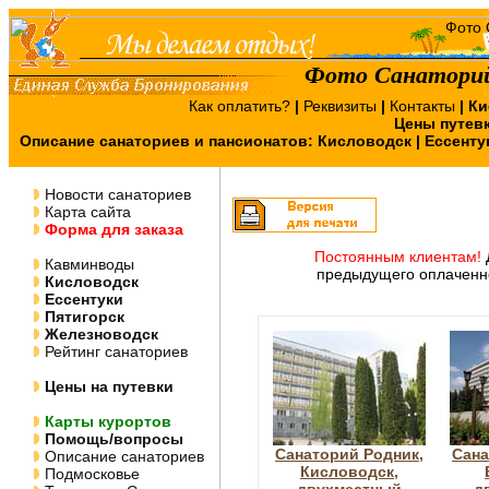
Фото Санаторий
Как оплатить?
|
Реквизиты
|
Контакты
|
Ки
Цены путев
Описание санаториев и пансионатов:
Кисловодск
|
Ессенту
Новости санаториев
Карта сайта
Форма для заказа
Постоянным клиентам!
Кавминводы
предыдущего оплаченно
Кисловодск
Ессентуки
Пятигорск
Железноводск
Рейтинг санаториев
Цены на путевки
Карты курортов
Помощь/вопросы
Санаторий Родник,
Сана
Описание санаториев
Кисловодск,
Подмосковье