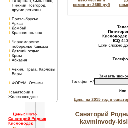
двухместный
д
Татарстан, Смоленск,
номер от 2695 руб
номе
Нижний Новгород,
другие регионы
Приэльбрусье
Архыз
Теле
Домбай
Пятигорс
Красная поляна
Кисловодск
ICQ
440
Черноморское
Если сложно до
побережье Кавказа
Детский отдых
Крым
Телефон
Абхазия
Чехия. Прага. Карловы
Вары
Заказать звоно
Телефон +7
ФОРУМ. Отзывы
Или
санатории в
Железноводске
Цены на 2015 год в санат
Санаторий Родни
Цены: Фото
Санаторий Родник
kavminvody-kisl
Кисловодск