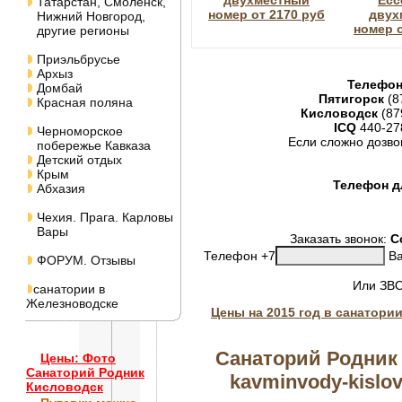
двухместный
Есс
Татарстан, Смоленск,
номер от 2170 руб
двух
Нижний Новгород,
номер о
другие регионы
Приэльбрусье
Архыз
Телефон
Домбай
Пятигорск
(8
Красная поляна
Кисловодск
(87
ICQ
440-27
Черноморское
Если сложно дозво
побережье Кавказа
Детский отдых
Крым
Телефон дл
Абхазия
Чехия. Прага. Карловы
Вары
Заказать звонок:
С
Телефон +7
Ва
ФОРУМ. Отзывы
Или ЗВ
санатории в
Железноводске
Цены на 2015 год в санатори
Санаторий Родник 
Цены: Фото
Санаторий Родник
kavminvody-kislov
Кисловодск