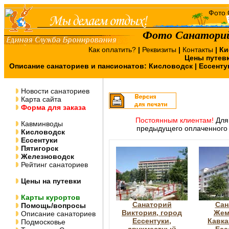
Фото Санаторий
Как оплатить?
|
Реквизиты
|
Контакты
|
Ки
Цены путев
Описание санаториев и пансионатов:
Кисловодск
|
Ессенту
Новости санаториев
Карта сайта
Форма для заказа
Постоянным клиентам!
Для 
Кавминводы
предыдущего оплаченного 
Кисловодск
Ессентуки
Пятигорск
Железноводск
Рейтинг санаториев
Цены на путевки
Карты курортов
Санаторий
Сан
Помощь/вопросы
Виктория, город
Жем
Описание санаториев
Ессентуки,
Кавка
Подмосковье