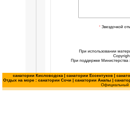
Звездочкой от
*
При использовании матер
Copyrigh
При поддержке Министерства э
санатории Кисловодска
|
санатории Ессентуков
|
санат
Отдых на море :
санатории Сочи
|
санатории Анапы
|
санато
Официальный с