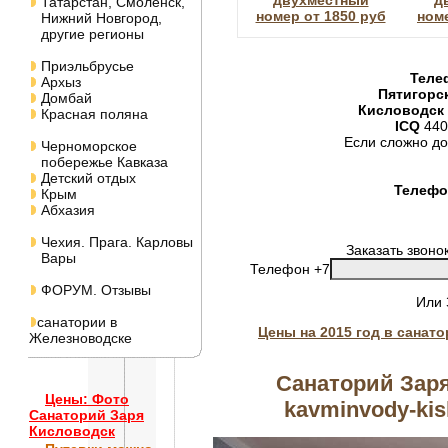
двухместный
д
Татарстан, Смоленск,
номер от 1850 руб
номе
Нижний Новгород,
другие регионы
Приэльбрусье
Теле
Архыз
Пятигорс
Домбай
Кисловодск
Красная поляна
ICQ
440
Если сложно до
Черноморское
побережье Кавказа
Детский отдых
Телефон
Крым
Абхазия
Чехия. Прага. Карловы
Заказать звоно
Вары
Телефон +7
ФОРУМ. Отзывы
Или
санатории в
Цены на 2015 год в санат
Железноводске
Санаторий Заря
Цены: Фото
kavminvody-kisl
Санаторий Заря
Кисловодск