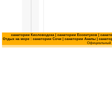
санатории Кисловодска
|
санатории Ессентуков
|
санат
Отдых на море :
санатории Сочи
|
санатории Анапы
|
санато
Официальный с