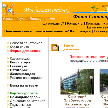
Фото Санатор
Как оплатить?
|
Реквизиты
|
Контакты
|
Ки
Цены путев
Описание санаториев и пансионатов:
Кисловодск
|
Ессенту
Новости санаториев
Карта сайта
Форма для заказа
Постоянным клиентам!
Кавминводы
предыдущего оплаченно
Кисловодск
Ессентуки
Пятигорск
Железноводск
Рейтинг санаториев
Цены на путевки
Карты курортов
Санаторий
Сан
Помощь/вопросы
Эльбрус, город
По
Описание санаториев
Железноводск,
Же
Подмосковье