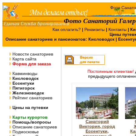
Фото Санаторий Галер
Как оплатить?
|
Реквизиты
|
Контакты
|
Ки
Цены путев
Описание санаториев и пансионатов:
Кисловодск
|
Ессенту
Новости санаториев
Карта сайта
Форма для заказа
Постоянным клиентам!
Кавминводы
предыдущего оплаченно
Кисловодск
Ессентуки
Пятигорск
Железноводск
Рейтинг санаториев
Цены на путевки
Карты курортов
Санаторий
Помощь/вопросы
Виктория, город
Описание санаториев
Ессентуки,
Ка
Подмосковье