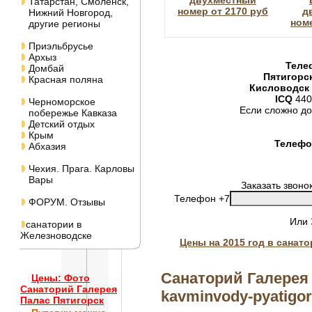
двухместный
Татарстан, Смоленск,
номер от 2170 руб
д
Нижний Новгород,
номе
другие регионы
Приэльбрусье
Архыз
Теле
Домбай
Пятигорс
Красная поляна
Кисловодск
ICQ
440
Черноморское
Если сложно до
побережье Кавказа
Детский отдых
Крым
Телефон
Абхазия
Чехия. Прага. Карловы
Вары
Заказать звоно
Телефон +7
ФОРУМ. Отзывы
Или
санатории в
Железноводске
Цены на 2015 год в санат
Санаторий Галерея 
Цены: Фото
Санаторий Галерея
kavminvody-pyatigors
Палас Пятигорск