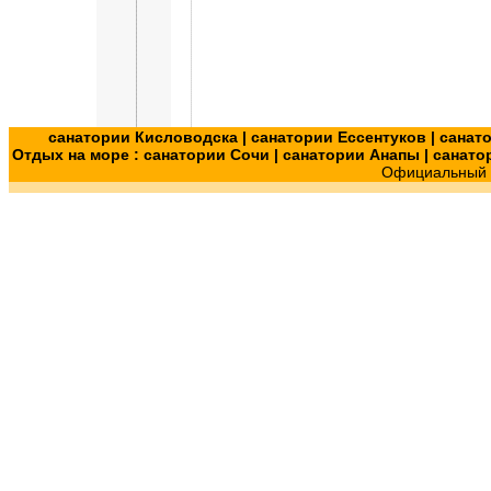
санатории Кисловодска
|
санатории Ессентуков
|
санат
Отдых на море :
санатории Сочи
|
санатории Анапы
|
санато
Официальный с