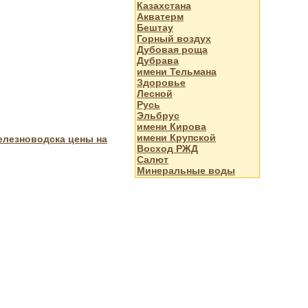
Казахстана
Акватерм
Бештау
Горный воздух
Дубовая роща
Дубрава
имени Тельмана
Здоровье
Лесной
Русь
Эльбрус
имени Кирова
имени Крупской
елезноводска цены на
Восход РЖД
Салют
Минеральные воды