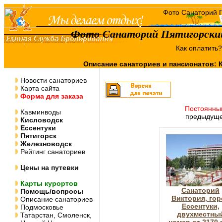
Фото Санаторий Пятигорски
Как оплатить
Описание санаториев и пансионатов:
Новости санаториев
Карта сайта
Форма для заказа
Постоянны
Кавминводы
предыдуще
Кисловодск
Ессентуки
Пятигорск
Железноводск
Рейтинг санаториев
Цены на путевки
Карты курортов
Санаторий
Помощь/вопросы
Виктория, гор
Описание санаториев
Ессентуки,
Подмосковье
двухместны
Татарстан, Смоленск,