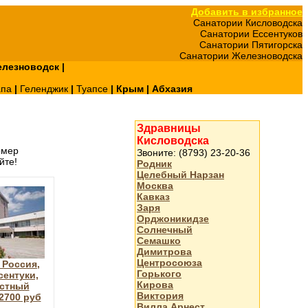
Добавить в избранное
Санатории Кисловодска
Санатории Ессентуков
Санатории Пятигорска
Санатории Железноводска
лезноводск
|
апа
|
Геленджик
|
Туапсе
|
Крым
|
Абхазия
Здравницы
Кисловодска
омер
Звоните: (8793) 23-20-36
йте!
Родник
Целебный Нарзан
Москва
Кавказ
Заря
Орджоникидзе
Солнечный
Семашко
Димитрова
Центросоюза
 Россия,
Горького
сентуки,
Кирова
стный
Виктория
2700 руб
Вилла Арнест