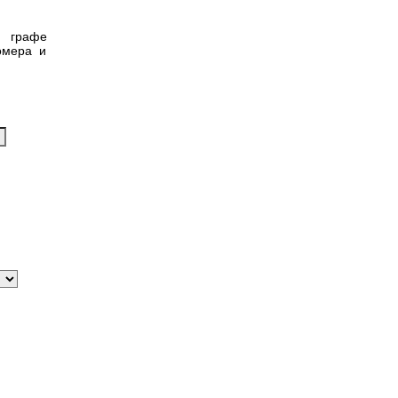
в графе
омера и