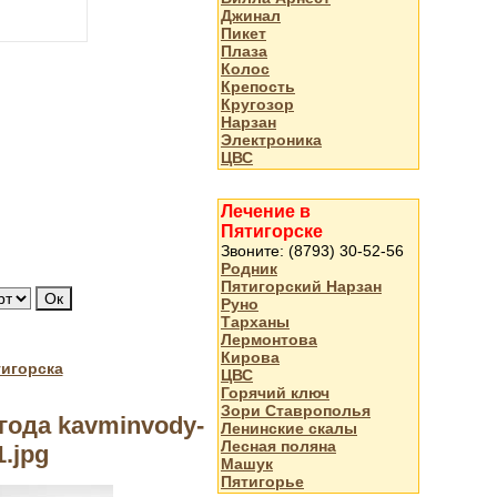
Джинал
Пикет
Плаза
Колос
Крепость
Кругозор
Нарзан
Электроника
ЦВС
Лечение в
Пятигорске
Звоните: (8793) 30-52-56
Родник
Пятигорский Нарзан
Руно
Тарханы
Лермонтова
Кирова
тигорска
ЦВС
Горячий ключ
Зори Ставрополья
года kavminvody-
Ленинские скалы
Лесная поляна
1.jpg
Машук
Пятигорье