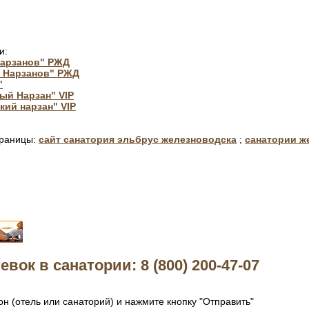
и:
Нарзанов" РЖД
а Нарзанов" РЖД
"
ый Нарзан" VIP
кий нарзан" VIP
траницы:
сайт санатория эльбрус железноводска
;
санатории ж
евок в санатории: 8 (800) 200-47-07
н (отель или санаторий) и нажмите кнопку "Отправить"