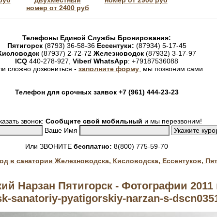
руб
двухместный
номер от 2900 руб
номер от 2400 руб
Телефоны Единой Службы Бронирования:
Пятигорск
(8793) 36-58-36
Ессентуки:
(87934) 5-17-45
Кисловодск
(87937) 2-72-72
Железноводск
(87932) 3-17-97
ICQ
440-278-927,
Viber/ WhatsApp
: +79187536088
ли сложно дозвониться -
заполните форму
, мы позвоним сами
Телефон для срочных заявок +7 (961) 444-23-23
казать звонок:
Сообщите свой мобильный
и мы перезвоним!
Ваше Имя
Или ЗВОНИТЕ
бесплатно:
8(800) 775-59-70
год в санатории Железноводска, Кисловодска, Ессентуков, Пя
ий Нарзан Пятигорск - Фотографии 2011 
sk-sanatoriy-pyatigorskiy-narzan-s-dscn035