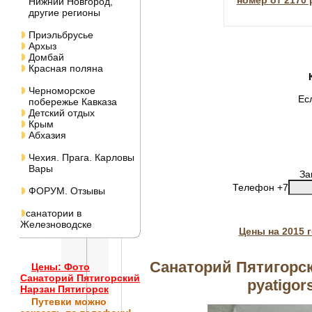
номер от 2170 
Нижний Новгород,
другие регионы
Приэльбрусье
Архыз
Домбай
Красная поляна
Черноморское
Ес
побережье Кавказа
Детский отдых
Крым
Абхазия
Чехия. Прага. Карловы
Вары
За
Телефон +7
ФОРУМ. Отзывы
санатории в
Железноводске
Цены на 2015 
Санаторий Пятигорск
Цены: Фото
Санаторий Пятигорский
pyatigor
Нарзан Пятигорск
Путевки
можно