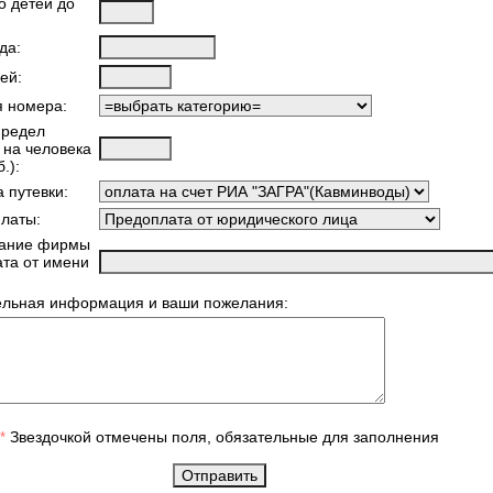
о детей до
да:
ей:
я номера:
предел
 на человека
.):
 путевки:
латы:
ание фирмы
ата от имени
ельная информация и ваши пожелания:
Звездочкой отмечены поля, обязательные для заполнения
*