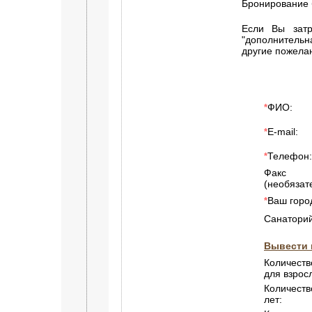
Бронирование 
Если Вы затр
"дополнитель
другие пожела
ФИО:
*
E-mail:
*
Телефон:
*
Факс
(необязат
Ваш горо
*
Санаторий
Вывести 
Количеств
для взрос
Количеств
лет: