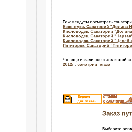
Рекомендуем посмотреть санатори
Ессентуки. Санаторий "Долина 
Кисловодск. Санаторий "Долин
Кисловодск. Санаторий "Нарзан
Кисловодск. Санаторий "Целебн
Пятигорск. Санаторий "Пятигорс
Что еще искали посетители этой с
2012г
;
санотрий плаза
Заказ пут
Выберите регио