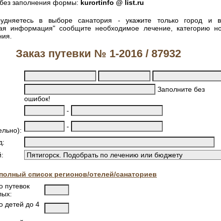
без заполнения формы:
kurortinfo @ list.ru
удняетесь в выборе санатория - укажите только город и 
ная информация" сообщите необходимое лечение, категорию н
ния.
Заказ путевки № 1-2016 / 87932
Заполните без
ошибок!
-
-
ельно):
д:
:
полный список регионов/отелей/санаториев
о путевок
лых:
о детей до 4