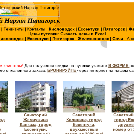
й Нарзан Пятигорск
?
|
Реквизиты
|
Контакты
|
Кисловодск
|
Ессентуки
|
Пятигорск
|
Же
Цены путевки:
Скачать цены в Excel
Кисловодск
|
Ессентуки
|
Пятигорск
|
Железноводск
|
Сочи
|
Ан
м клиентам!
Для получения скидки на путевки укажите
В ФОРМЕ
н
го оплаченного заказа.
БРОНИРУЙТЕ
через интернет на нашем са
Санаторий
Санаторий
Санатоий
од
Жемчужина
Калинина, город
город Ес
Кавказа, город
Ессентуки,
двухме
й
Ессентуки,
двухместный
номер от 