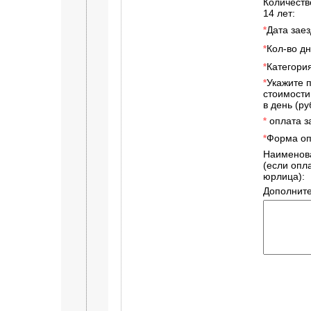
Количеств
14 лет:
Дата заез
*
Кол-во дн
*
Категори
*
Укажите 
*
стоимости
в день (руб
оплата за
*
Форма оп
*
Наименов
(если опл
юрлица):
Дополнит