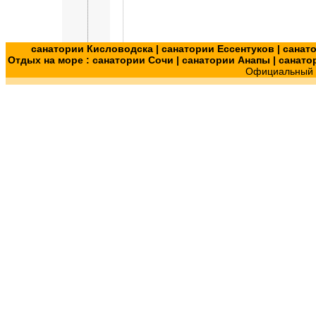
санатории Кисловодска
|
санатории Ессентуков
|
санат
Отдых на море :
санатории Сочи
|
санатории Анапы
|
санато
Официальный с