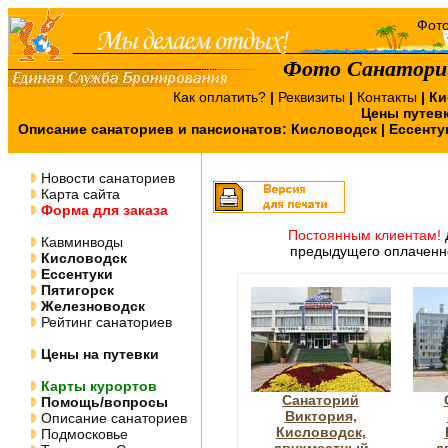
Фото Санаторий
Как оплатить?
|
Реквизиты
|
Контакты
|
Ки
Цены путев
Описание санаториев и пансионатов:
Кисловодск
|
Ессенту
Новости санаториев
Карта сайта
Форма для заказа
Постоянным клиентам!
Кавминводы
предыдущего оплаченно
Кисловодск
Ессентуки
Пятигорск
Железноводск
Рейтинг санаториев
Цены на путевки
Карты курортов
Санаторий
Помощь/вопросы
Виктория,
Описание санаториев
Кисловодск,
Подмосковье