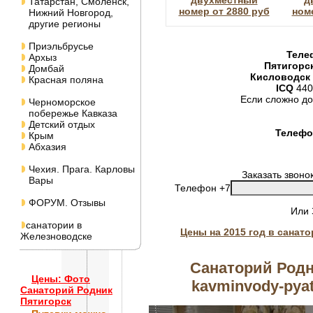
двухместный
д
Татарстан, Смоленск,
номер от 2880 руб
ном
Нижний Новгород,
другие регионы
Приэльбрусье
Теле
Архыз
Пятигорс
Домбай
Кисловодск
Красная поляна
ICQ
440
Если сложно до
Черноморское
побережье Кавказа
Детский отдых
Телефон
Крым
Абхазия
Чехия. Прага. Карловы
Заказать звоно
Вары
Телефон +7
ФОРУМ. Отзывы
Или
санатории в
Цены на 2015 год в санат
Железноводске
Санаторий Родн
Цены: Фото
kavminvody-pyat
Санаторий Родник
Пятигорск