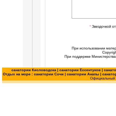
Звездочкой от
*
При использовании мате
Copyrig
При поддержке Министерства 
санатории Кисловодска
|
санатории Ессентуков
|
санат
Отдых на море :
санатории Сочи
|
санатории Анапы
|
санато
Официальный с