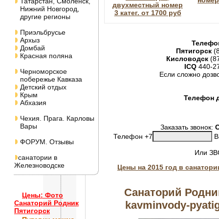
номер
Татарстан, Смоленск,
двухместный номер
Нижний Новгород,
3 катег. от 1700 руб
другие регионы
Приэльбрусье
Архыз
Телефо
Домбай
Пятигорск
(8
Красная поляна
Кисловодск
(8
ICQ
440-2
Черноморское
Если сложно дозв
побережье Кавказа
Детский отдых
Крым
Телефон д
Абхазия
Чехия. Прага. Карловы
Вары
Заказать звонок:
Телефон +7
В
ФОРУМ. Отзывы
Или З
санатории в
Железноводске
Цены на 2015 год в санатор
Санаторий Родник
Цены: Фото
kavminvody-pyatig
Санаторий Родник
Пятигорск