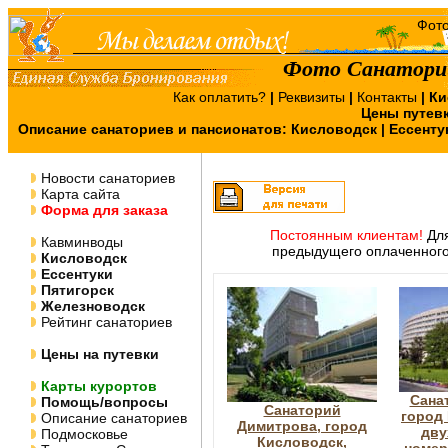
Фото Санаторий
Как оплатить?
|
Реквизиты
|
Контакты
|
Ки
Цены путев
Описание санаториев и пансионатов:
Кисловодск
|
Ессенту
Новости санаториев
Карта сайта
Форма для заказа
Постоянным клиентам!
Для
Кавминводы
предыдущего оплаченного
Кисловодск
Ессентуки
Пятигорск
Железноводск
Рейтинг санаториев
Цены на путевки
Карты курортов
Сана
Помощь/вопросы
Санаторий
город
Описание санаториев
Димитрова, город
дву
Подмосковье
Кисловодск,