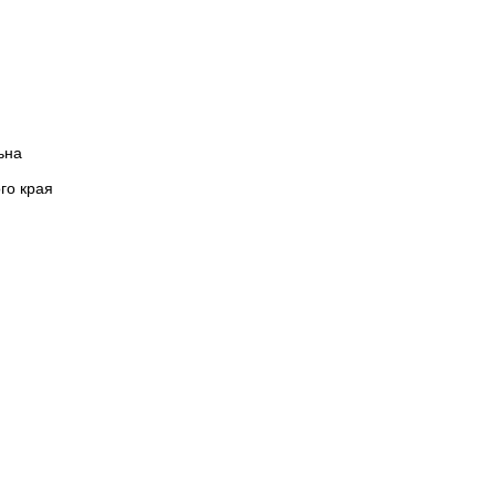
ьна
го края
водска
|
Отдых в Подмосковье
санатории Крыма
|
отдых в Абхазии