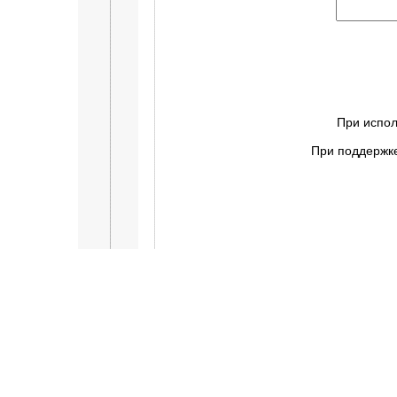
При испол
При поддержке
санатории Кисловодска
|
сана
Отдых на море :
санатории Сочи
|