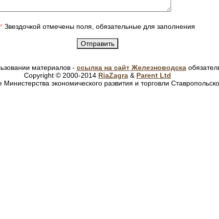
Звездочкой отмечены поля, обязательные для заполнения
*
ьзовании материалов -
ссылка на сайт Железноводска
обязател
Copyright © 2000-2014
RiaZagra
&
Parent Ltd
 Министерства экономического развития и торговли Ставропольско
тории Ессентуков
|
санатории Пятигорска
|
санатории Железно
санатории Анапы
|
санатории Туапсе
|
санатории Геленджика
|
Официальный сайт города Железноводска