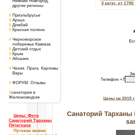
Нижний Новгород,
3 катег. от 1700
другие регионы
Приэльбрусье
Архыз
Домбай
Красная поляна
Черноморское
Ес
побережье Кавказа
Детский отдых
Крым
Абхазия
Чехия. Прага. Карловы
Вары
За
Телефон +7
ФОРУМ. Отзывы
санатории в
Железноводске
Цены на 2015 
Санаторий Тарханы П
Цены: Фото
sa
Санаторий Тарханы
Пятигорск
Путевки
можно