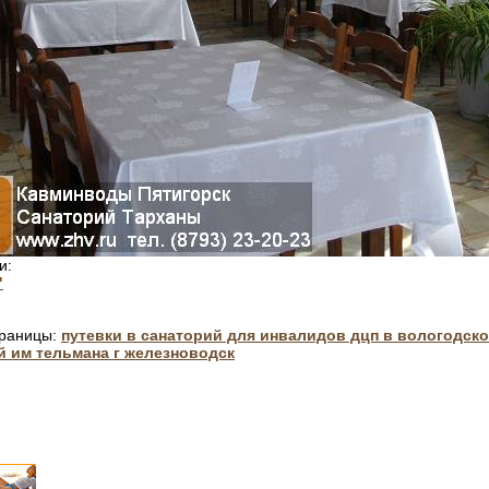
и:
"
траницы:
путевки в санаторий для инвалидов дцп в вологодск
й им тельмана г железноводск