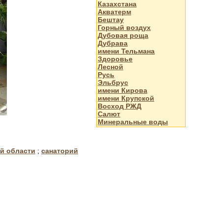
Казахстана
Акватерм
Бештау
Горный воздух
Дубовая роща
Дубрава
имени Тельмана
Здоровье
Лесной
Русь
Эльбрус
имени Кирова
имени Крупской
Восход РЖД
Салют
Минеральные воды
ой области
;
санаторий