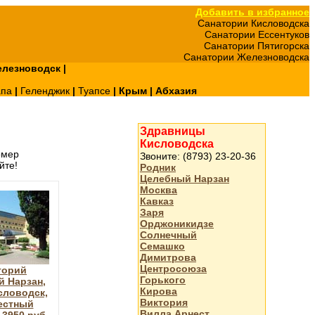
Добавить в избранное
Санатории Кисловодска
Санатории Ессентуков
Санатории Пятигорска
Санатории Железноводска
лезноводск
|
апа
|
Геленджик
|
Туапсе
|
Крым
|
Абхазия
Здравницы
Кисловодска
омер
Звоните: (8793) 23-20-36
йте!
Родник
Целебный Нарзан
Москва
Кавказ
Заря
Орджоникидзе
Солнечный
Семашко
Димитрова
Центросоюза
торий
Горького
 Нарзан,
Кирова
словодск,
Виктория
естный
Вилла Арнест