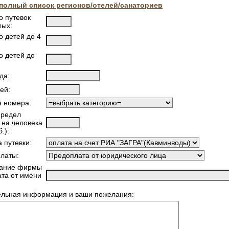
полный список регионов/отелей/санаториев
о путевок
лых:
о детей до 4
о детей до
да:
ей:
я номера:
предел
 на человека
.):
 путевки:
латы:
ание фирмы
ата от имени
ельная информация и ваши пожелания: