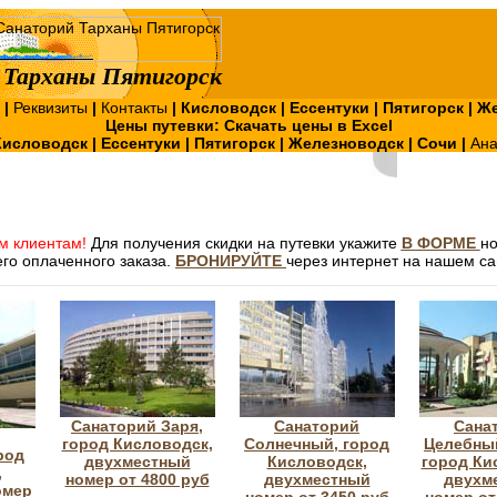
Тарханы Пятигорск
?
|
Реквизиты
|
Контакты
|
Кисловодск
|
Ессентуки
|
Пятигорск
|
Же
Цены путевки:
Скачать цены в Excel
Кисловодск
|
Ессентуки
|
Пятигорск
|
Железноводск
|
Сочи
|
Ан
м клиентам!
Для получения скидки на путевки укажите
В ФОРМЕ
н
го оплаченного заказа.
БРОНИРУЙТЕ
через интернет на нашем са
Санаторий Заря,
Санаторий
Сана
город Кисловодск,
Солнечный, город
Целебный
род
двухместный
Кисловодск,
город Ки
,
номер от 4800 руб
двухместный
двухм
омер