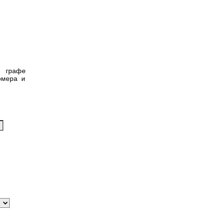
в графе
омера и