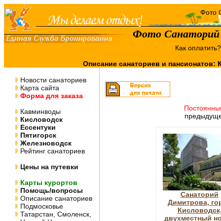
Фото Санаторий 
Как оплатить
Описание санаториев и пансионатов:
Новости санаториев
Карта сайта
Форма для заказа
Постоянны
Кавминводы
предыдуще
Кисловодск
Ессентуки
Пятигорск
Железноводск
Рейтинг санаториев
Цены на путевки
Карты курортов
Помощь/вопросы
Санаторий
Описание санаториев
Димитрова, го
Подмосковье
Кисловодск
Татарстан, Смоленск,
двухместный н