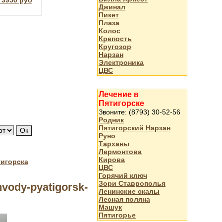
 3950 руб
Джинал
Пикет
Плаза
Колос
Крепость
Кругозор
Нарзан
Электроника
ЦВС
Лечение в
Пятигорске
Звоните: (8793) 30-52-56
Родник
Пятигорский Нарзан
Руно
Тарханы
Лермонтова
Кирова
тигорска
ЦВС
Горячий ключ
Зори Ставрополья
vody-pyatigorsk-
Ленинские скалы
Лесная поляна
Машук
Пятигорье