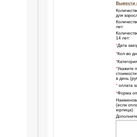
Вывести 
Количеств
для взрос
Количеств
лет:
Количеств
14 лет:
Дата заез
*
Кол-во дн
*
Категори
*
Укажите 
*
стоимости
в день (руб
оплата за
*
Форма оп
*
Наименов
(если опл
юрлица):
Дополнит