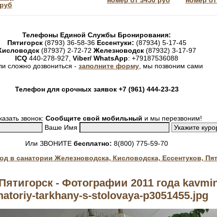
номер от 3450 руб
номер от
 руб
Телефоны Единой Службы Бронирования:
Пятигорск
(8793) 36-58-36
Ессентуки:
(87934) 5-17-45
Кисловодск
(87937) 2-72-72
Железноводск
(87932) 3-17-97
ICQ
440-278-927,
Viber/ WhatsApp
: +79187536088
ли сложно дозвониться -
заполните форму
, мы позвоним сами
Телефон для срочных заявок +7 (961) 444-23-23
казать звонок:
Сообщите свой мобильный
и мы перезвоним!
Ваше Имя
Или ЗВОНИТЕ
бесплатно:
8(800) 775-59-70
год в санатории Железноводска, Кисловодска, Ессентуков, Пя
ятигорск - Фотографии 2011 года kavmin
natoriy-tarkhany-s-stolovaya-p3051455.jpg