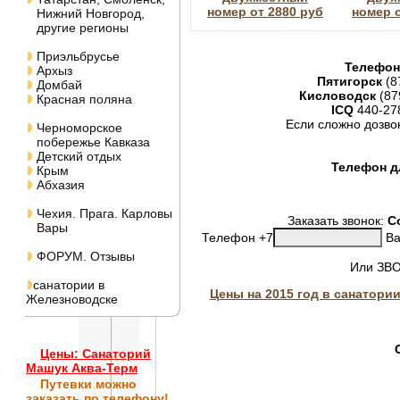
номер от 2880 руб
номер о
Нижний Новгород,
другие регионы
Приэльбрусье
Телефон
Архыз
Пятигорск
(8
Домбай
Кисловодск
(87
Красная поляна
ICQ
440-27
Если сложно дозво
Черноморское
побережье Кавказа
Детский отдых
Телефон дл
Крым
Абхазия
Чехия. Прага. Карловы
Заказать звонок:
С
Вары
Телефон +7
Ва
ФОРУМ. Отзывы
Или ЗВ
санатории в
Цены на 2015 год в санатори
Железноводске
Цены: Санаторий
Машук Аква-Терм
Путевки
можно
заказать по телефону!