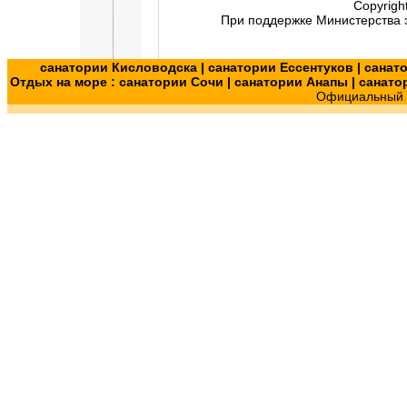
Copyrigh
При поддержке Министерства э
санатории Кисловодска
|
санатории Ессентуков
|
санат
Отдых на море :
санатории Сочи
|
санатории Анапы
|
санато
Официальный с