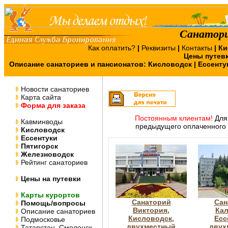
Санатори
Как оплатить?
|
Реквизиты
|
Контакты
|
Ки
Цены путев
Описание санаториев и пансионатов:
Кисловодск
|
Ессенту
Новости санаториев
Карта сайта
Форма для заказа
Постоянным клиентам!
Для 
Кавминводы
предыдущего оплаченного 
Кисловодск
Ессентуки
Пятигорск
Железноводск
Рейтинг санаториев
Цены на путевки
Карты курортов
Санаторий
Сан
Помощь/вопросы
Виктория,
Кал
Описание санаториев
Кисловодск,
Есс
Подмосковье
двухместный
двух
Татарстан, Смоленск,