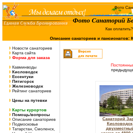
Фото Санаторий Бе
Как оплатить
Описание санаториев и пансионатов:
Новости санаториев
Карта сайта
Форма для заказа
Постоянны
Кавминводы
предыдуще
Кисловодск
Ессентуки
Пятигорск
Железноводск
Рейтинг санаториев
Цены на путевки
Карты курортов
Помощь/вопросы
Санаторий За
Описание санаториев
Кисловодск
Подмосковье
двухместны
Татарстан, Смоленск,