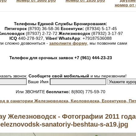
руб
номер от 3800 руб
номер от 1850 руб
двухме
номер от 
Телефоны Единой Службы Бронирования:
Пятигорск
(8793) 36-58-36
Ессентуки:
(87934) 5-17-45
Кисловодск
(87937) 2-72-72
Железноводск
(87932) 3-17-97
ICQ
440-278-927,
Viber/ WhatsApp
: +79187536088
ли сложно дозвониться -
заполните форму
, мы позвоним сами
Телефон для срочных заявок +7 (961) 444-23-23
казать звонок:
Сообщите свой мобильный
и мы перезвоним!
Ваше Имя
Или ЗВОНИТЕ
бесплатно:
8(800) 775-59-70
год в санатории Железноводска, Кисловодска, Ессентуков, Пя
у Железноводск - Фотографии 2011 года
eleznovodsk-sanatoriy-beshtau-s-a19.jpg