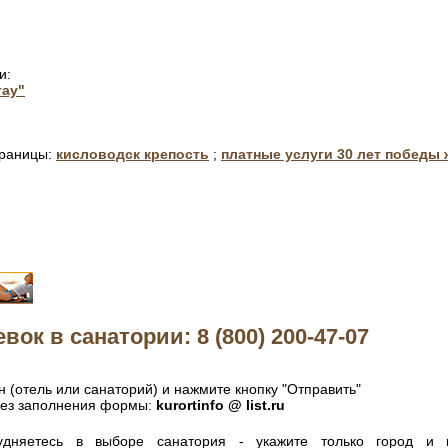
и:
тау"
траницы:
кисловодск крепость
;
платные услуги 30 лет победы
евок в санатории: 8 (800) 200-47-07
 (отель или санаторий) и нажмите кнопку "Отправить"
без заполнения формы:
kurortinfo @ list.ru
удняетесь в выборе санатория - укажите только город и