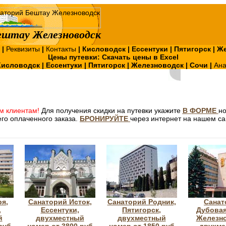
штау Железноводск
?
|
Реквизиты
|
Контакты
|
Кисловодск
|
Ессентуки
|
Пятигорск
|
Же
Цены путевки:
Скачать цены в Excel
Кисловодск
|
Ессентуки
|
Пятигорск
|
Железноводск
|
Сочи
|
Ан
м клиентам!
Для получения скидки на путевки укажите
В ФОРМЕ
н
го оплаченного заказа.
БРОНИРУЙТЕ
через интернет на нашем са
ря,
Санаторий Исток,
Санаторий Родник,
Санат
,
Ессентуки,
Пятигорск,
Дубовая
й
двухместный
двухместный
Железно