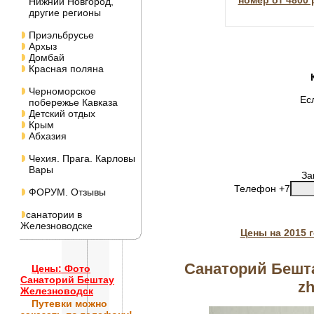
номер от 4800 
Нижний Новгород,
другие регионы
Приэльбрусье
Архыз
Домбай
Красная поляна
Черноморское
Ес
побережье Кавказа
Детский отдых
Крым
Абхазия
Чехия. Прага. Карловы
Вары
За
Телефон +7
ФОРУМ. Отзывы
санатории в
Железноводске
Цены на 2015 
Санаторий Бешта
Цены: Фото
Санаторий Бештау
zh
Железноводск
Путевки
можно