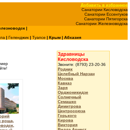
Добавить в избранное
Санатории Кисловодска
Санатории Ессентуков
Санатории Пятигорска
Санатории Железноводска
лезноводск
|
апа
|
Геленджик
|
Туапсе
|
Крым
|
Абхазия
Здравницы
Кисловодска
омер
Звоните: (8793) 23-20-36
йте!
Родник
Целебный Нарзан
Москва
Кавказ
Заря
Орджоникидзе
Солнечный
Семашко
Димитрова
Центросоюза
Горького
орий
Кирова
 роща,
Виктория
водск,
Вилла Арнест