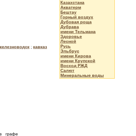
Казахстана
Акватерм
Бештау
Горный воздух
Дубовая роща
Дубрава
имени Тельмана
Здоровье
Лесной
Русь
 железноводск
;
кавказ
Эльбрус
имени Кирова
имени Крупской
Восход РЖД
Салют
Минеральные воды
 в графе