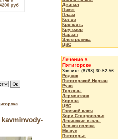
стный
Джинал
4200 руб
Пикет
Плаза
Колос
Крепость
Кругозор
Нарзан
Электроника
ЦВС
Лечение в
Пятигорске
Звоните: (8793) 30-52-56
Родник
Пятигорский Нарзан
Руно
Тарханы
Лермонтова
Кирова
тигорска
ЦВС
Горячий ключ
Зори Ставрополья
 kavminvody-
Ленинские скалы
Лесная поляна
Машук
Пятигорье