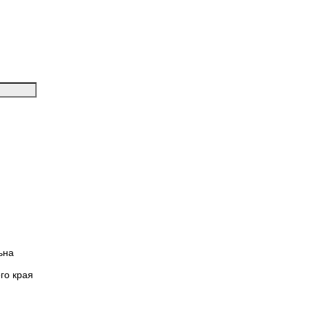
ьна
го края