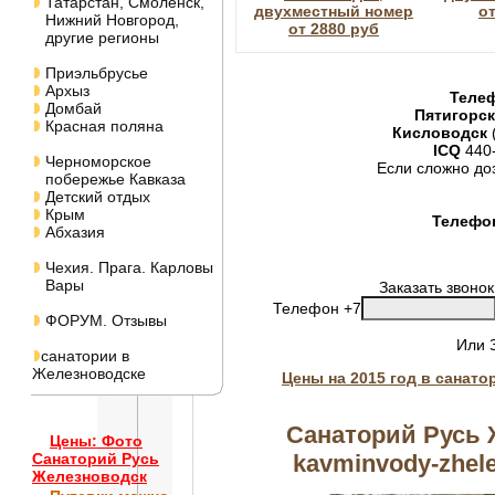
Татарстан, Смоленск,
двухместный номер
от
Нижний Новгород,
от 2880 руб
другие регионы
Приэльбрусье
Архыз
Теле
Домбай
Пятигорск
Красная поляна
Кисловодск
ICQ
440-
Черноморское
Если сложно до
побережье Кавказа
Детский отдых
Крым
Телефон
Абхазия
Чехия. Прага. Карловы
Вары
Заказать звонок
Телефон +7
ФОРУМ. Отзывы
Или
санатории в
Железноводске
Цены на 2015 год в санат
Санаторий Русь 
Цены: Фото
kavminvody-zhele
Санаторий Русь
Железноводск