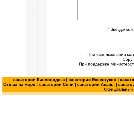
Звездочкой 
*
При использовании ма
Copyr
При поддержке Министерств
санатории Кисловодска
|
санатории Ессентуков
|
санат
Отдых на море :
санатории Сочи
|
санатории Анапы
|
санато
Официальный с