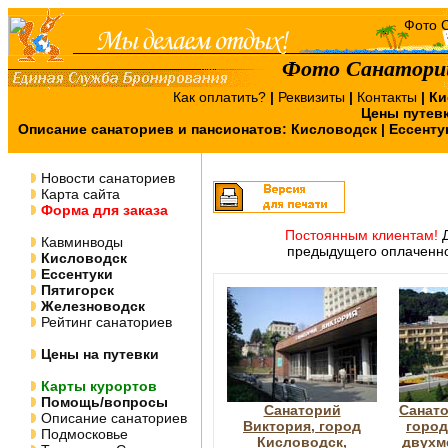
Фото Санаторий
Как оплатить?
|
Реквизиты
|
Контакты
|
Ки
Цены путев
Описание санаториев и пансионатов:
Кисловодск
|
Ессенту
Новости санаториев
Карта сайта
Форма для заказа
Постоянным клиентам!
Д
Кавминводы
предыдущего оплаченно
Кисловодск
Ессентуки
Пятигорск
Железноводск
Рейтинг санаториев
Цены на путевки
Карты курортов
Помощь/вопросы
Санаторий
Санато
Описание санаториев
Виктория, город
город
Подмосковье
Кисловодск,
двухм