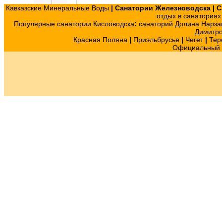
Кавказские Минеральные Воды
|
Санатории Железноводска
|
С
отдых в санатория
Популярные санатории Кисловодска
:
санаторий Долина Нарза
Димитр
Красная Поляна
|
Приэльбрусье
|
Чегет
|
Тер
Официальный с