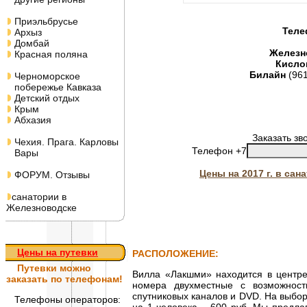
Приэльбрусье
Теле
Архыз
Домбай
Железн
Красная поляна
Кисло
Билайн
(96
Черноморское
побережье Кавказа
Детский отдых
Крым
Абхазия
Заказать зв
Чехия. Прага. Карловы
Телефон +7
Вары
Цены на 2017 г. в са
ФОРУМ. Отзывы
санатории в
Железноводске
Цены на путевки
РАСПОЛОЖЕНИЕ:
Путевки
можно
Вилла «Лакшми» находится в центре
заказать по телефонам!
номера двухместные с возможност
спутниковых каналов и DVD. На выбор 
Телефоны операторов: