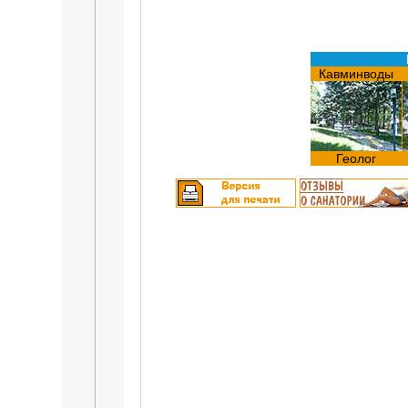
Кавминводы
Геолог