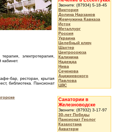
Звоните: (87934) 5-18-45
Виктория
Долина Нарзанов
Жемчужина Кавказа
Исток
Металлург
Россия
Украина
Целебный ключ
Шахтер
Центросоюза
 терапия, электротерапия,
Калинина
 кабинет.
Надежда
Нива
Сеченова
Анджиевского
афе-бар, ресторан, крытая
Павлова
мест, библиотека. Пансионат
ЦВС
игорске
Санатории в
Железноводске
Звоните: (87932) 3-17-97
30-лет Победы
Пансионат Геолог
Казахстана
Акватерм