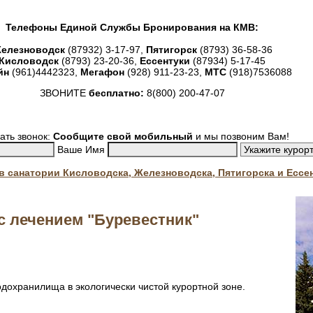
Телефоны Единой Службы Бронирования на КМВ:
елезноводск
(87932) 3-17-97,
Пятигорск
(8793) 36-58-36
Кисловодск
(8793) 23-20-36,
Ессентуки
(87934) 5-17-45
йн
(961)4442323,
Мегафон
(928) 911-23-23,
МТС
(918)7536088
ЗВОНИТЕ
бесплатно:
8(800) 200-47-07
ать звонок:
Сообщите свой мобильный
и мы позвоним Вам!
Ваше Имя
. в санатории Кисловодска, Железноводска, Пятигорска и Ессе
с лечением "Буревестник"
одохранилища в экологически чистой курортной зоне.