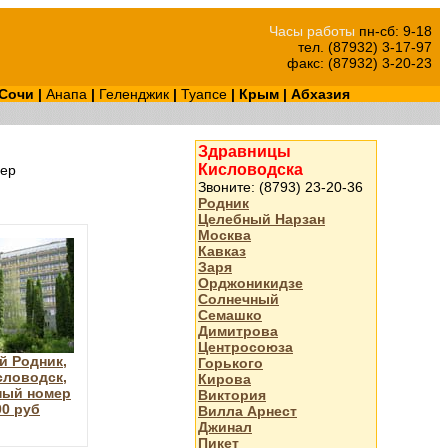
Часы работы
пн-сб: 9-18
тел. (87932) 3-17-97
факс: (87932) 3-20-23
Сочи
|
Анапа
|
Геленджик
|
Туапсе
|
Крым
|
Абхазия
Здравницы
Кисловодска
ер
Звоните: (8793) 23-20-36
Родник
Целебный Нарзан
Москва
Кавказ
Заря
Орджоникидзе
Солнечный
Семашко
Димитрова
Центросоюза
й Родник,
Горького
словодск,
Кирова
ный номер
Виктория
00 руб
Вилла Арнест
Джинал
Пикет