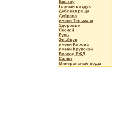
Бештау
Горный воздух
Дубовая роща
Дубрава
имени Тельмана
Здоровье
Лесной
Русь
Эльбрус
имени Кирова
имени Крупской
Восход РЖД
Салют
Минеральные воды