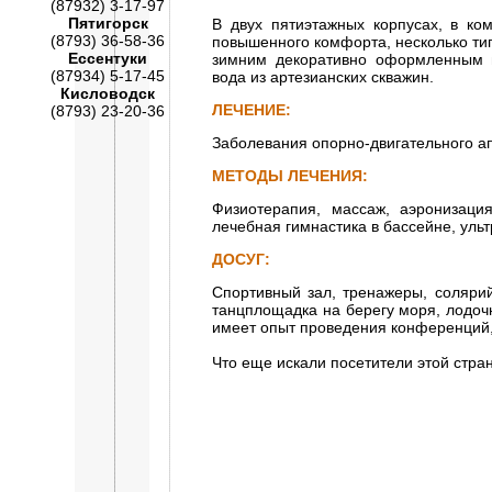
(87932) 3-17-97
Пятигорск
В двух пятиэтажных корпусах, в ко
(8793) 36-58-36
повышенного комфорта, несколько ти
Ессентуки
зимним декоративно оформленным п
(87934) 5-17-45
вода из артезианских скважин.
Кисловодск
ЛЕЧЕНИЕ:
(8793) 23-20-36
Заболевания опорно-двигательного а
МЕТОДЫ ЛЕЧЕНИЯ:
Физиотерапия, массаж, аэронизация
лечебная гимнастика в бассейне, уль
ДОСУГ:
Спортивный зал, тренажеры, солярий
танцплощадка на берегу моря, лодочн
имеет опыт проведения конференций, 
Что еще искали посетители этой стра