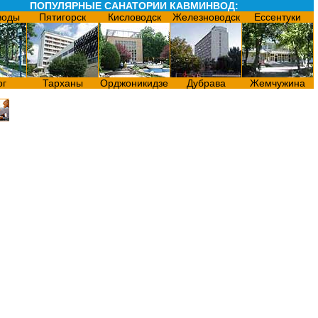
ПОПУЛЯРНЫЕ САНАТОРИИ КАВМИНВОД:
воды
Пятигорск
Кисловодск
Железноводск
Ессентуки
ог
Тарханы
Орджоникидзе
Дубрава
Жемчужина