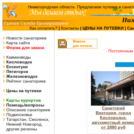
Ниж
Как оплатить?
|
Контакты
|
ЦЕНЫ НА ПУТЕВКИ
| Са
Новости санаториев
Карта сайта
Форма для заказа
Постоянным 
Кавминводы
Кисловодск
Ессентуки
Пятигорск
Железноводск
Рейтинг санаториев
Цены на путевки
Карты курортов
Помощь/вопросы
Санаторий
Описание санаториев
Виктория, город
Подмосковье
Кисловодск,
Татарстан, Смоленск,
двухместный номе
Нижний Новгород,
от 2880 руб
другие регионы