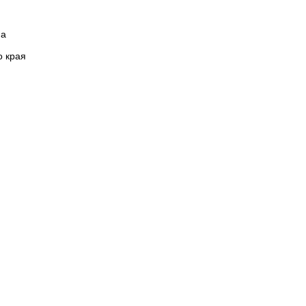
на
о края