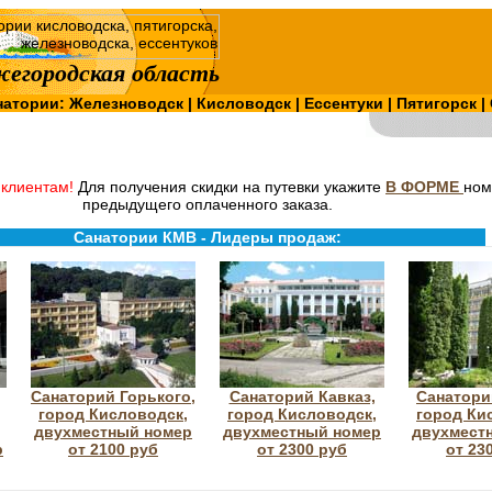
егородская область
натории:
Железноводск
|
Кисловодск
|
Ессентуки
|
Пятигорск
|
клиентам!
Для получения скидки на путевки укажите
В ФОРМЕ
ном
предыдущего оплаченного заказа.
Санатории КМВ - Лидеры продаж:
Санаторий Горького,
Санаторий Кавказ,
Санатори
город Кисловодск,
город Кисловодск,
город Ки
двухместный номер
двухместный номер
двухмест
р
от 2100 руб
от 2300 руб
от 23