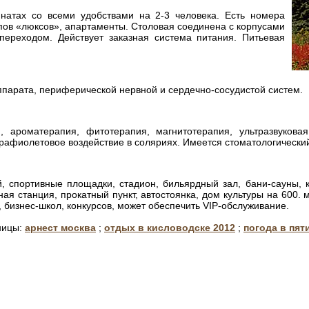
мнатах со всеми удобствами на 2-3 человека. Есть номера
пов «люксов», апартаменты. Столовая соединена с корпусами
ереходом. Действует заказная система питания. Питьевая
ппарата, периферической нервной и сердечно-сосудистой систем.
, ароматерапия, фитотерапия, магнитотерапия, ультразвуковая
трафиолетовое воздействие в соляриях. Имеется стоматологический
, спортивные площадки, стадион, бильярдный зал, бани-сауны, к
ая станция, прокатный пункт, автостоянка, дом культуры на 600. 
бизнес-школ, конкурсов, может обеспечить VIP-обслуживание.
ницы:
арнест москва
;
отдых в кисловодске 2012
;
погода в пят