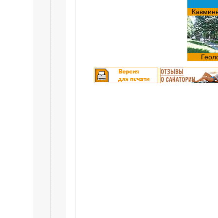
Кавмин
Геол