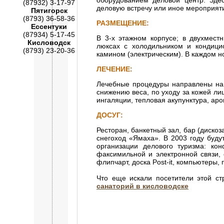
оборудованием деловой центр. Зде
(87932) 3-17-97
деловую встречу или иное мероприяти
Пятигорск
(8793) 36-58-36
РАЗМЕЩЕНИЕ:
Ессентуки
(87934) 5-17-45
В 3-х этажном корпусе; в двухмест
Кисловодск
люксах с холодильником и кондици
(8793) 23-20-36
камином (электрическим). В каждом но
ЛЕЧЕНИЕ:
Лечебные процедуры направлены на 
снижению веса, по уходу за кожей ли
ингаляции, тепловая акупунктура, аро
ДОСУГ:
Ресторан, банкетный зал, бар (дискоз
снегоход «Ямаха». В 2003 году будут
организации делового туризма: кон
факсимильной и электронной связи, 
флипчарт, доска Post-it, компьютеры,
Что еще искали посетители этой с
санаторий в кисловодске