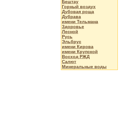
Бештау
Горный воздух
Дубовая роща
Дубрава
имени Тельмана
Здоровье
Лесной
Русь
Эльбрус
имени Кирова
имени Крупской
Восход РЖД
Салют
Минеральные воды