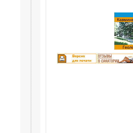
Кавмин
Геол