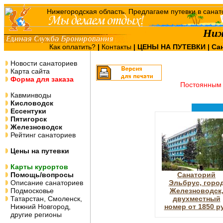
Ниж
Как оплатить?
|
Контакты
|
ЦЕНЫ НА ПУТЕВКИ
| Са
Новости санаториев
Карта сайта
Форма для заказа
Постоянным 
Кавминводы
Кисловодск
Ессентуки
Пятигорск
Железноводск
Рейтинг санаториев
Цены на путевки
Карты курортов
Помощь/вопросы
Санаторий
Описание санаториев
Эльбрус, горо
Подмосковье
Железноводск
Татарстан, Смоленск,
двухместный
Нижний Новгород,
номер от 1850 р
другие регионы