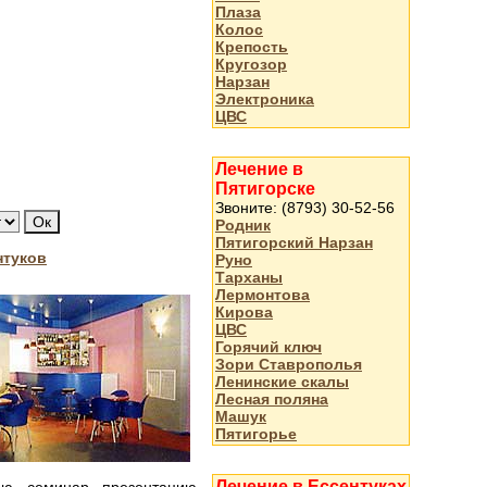
Плаза
Колос
Крепость
Кругозор
Нарзан
Электроника
ЦВС
Лечение в
Пятигорске
Звоните: (8793) 30-52-56
Родник
Пятигорский Нарзан
нтуков
Руно
Тарханы
Лермонтова
Кирова
ЦВС
Горячий ключ
Зори Ставрополья
Ленинские скалы
Лесная поляна
Машук
Пятигорье
Лечение в Ессентуках