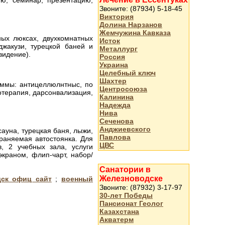
ю, семинар, презентацию,
Звоните: (87934) 5-18-45
Виктория
Долина Нарзанов
Жемчужина Кавказа
ных люксах, двухкомнатных
Исток
жакузи, турецкой баней и
Металлург
видение).
Россия
Украина
Целебный ключ
Шахтер
ммы: антицеллюлнтныс, по
Центросоюза
отерапия, дарсонвализация,
Калинина
Надежда
Нива
Сеченова
Анджиевского
сауна, турецкая баня, лыжи,
Павлова
храняемая автостоянка. Для
ЦВС
, 2 учебных зала, услуги
краном, флип-чарт, набор/
Санатории в
Железноводске
дск офиц сайт
;
военный
Звоните: (87932) 3-17-97
30-лет Победы
Пансионат Геолог
Казахстана
Акватерм