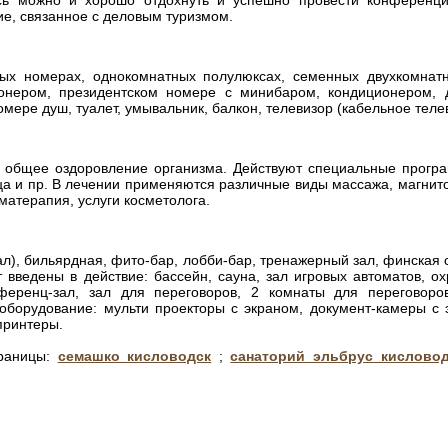
сь можно и хорошо отдохнуть и успешно провести конференци
е, связанное с деловым туризмом.
ных номерах, однокомнатных полулюксах, семенных двухкомнат
онером, президентском номере с минибаром, кондиционером, д
мере душ, туалет, умывальник, балкон, телевизор (кабельное теле
общее оздоровление организма. Действуют специальные програ
ца и пр. В лечении применяются различные виды массажа, магнит
матерапия, услуги косметолога.
ал), бильярдная, фито-бар, лобби-бар, тренажерный зал, финская 
 введены в действие: бассейн, сауна, зал игровых автоматов, о
ференц-зал, зал для переговоров, 2 комнаты для переговоров
оборудование: мульти проекторы с экраном, документ-камеры с э
 принтеры.
траницы:
семашко кисловодск
;
санаторий эльбрус кислово