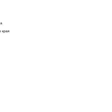
на
о края