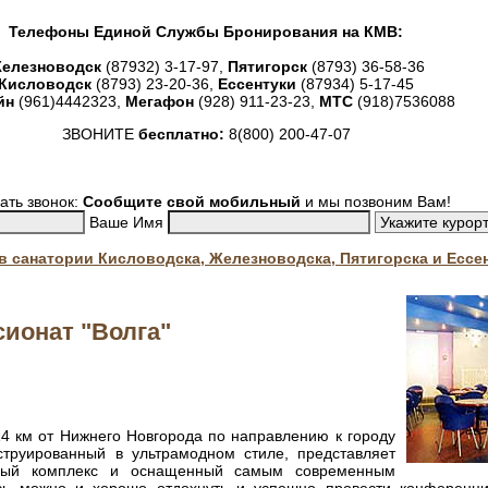
Телефоны Единой Службы Бронирования на КМВ:
елезноводск
(87932) 3-17-97,
Пятигорск
(8793) 36-58-36
Кисловодск
(8793) 23-20-36,
Ессентуки
(87934) 5-17-45
йн
(961)4442323,
Мегафон
(928) 911-23-23,
МТС
(918)7536088
ЗВОНИТЕ
бесплатно:
8(800) 200-47-07
ать звонок:
Сообщите свой мобильный
и мы позвоним Вам!
Ваше Имя
. в санатории Кисловодска, Железноводска, Пятигорска и Ессе
ионат "Волга"
14 км от Нижнего Новгорода по направлению к городу
струированный в ультрамодном стиле, представляет
ьный комплекс и оснащенный самым современным