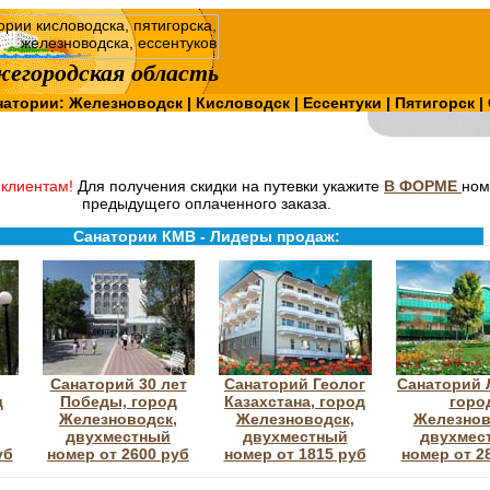
егородская область
натории:
Железноводск
|
Кисловодск
|
Ессентуки
|
Пятигорск
|
клиентам!
Для получения скидки на путевки укажите
В ФОРМЕ
ном
предыдущего оплаченного заказа.
Санатории КМВ - Лидеры продаж:
Санаторий 30 лет
Санаторий Геолог
Санаторий 
д
Победы, город
Казахстана, город
горо
,
Железноводск,
Железноводск,
Железнов
двухместный
двухместный
двухмес
уб
номер от 2600 руб
номер от 1815 руб
номер от 2