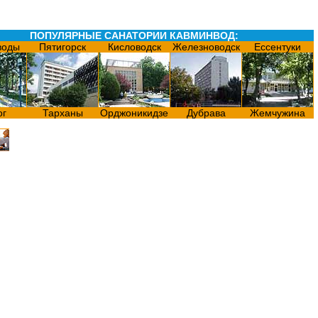
ПОПУЛЯРНЫЕ САНАТОРИИ КАВМИНВОД:
воды
Пятигорск
Кисловодск
Железноводск
Ессентуки
ог
Тарханы
Орджоникидзе
Дубрава
Жемчужина