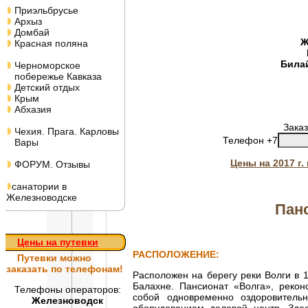
Приэльбрусье
Архыз
Домбай
Ж
Красная поляна
Била
Черноморское
побережье Кавказа
Детский отдых
Крым
Абхазия
Заказ
Чехия. Прага. Карловы
Телефон +7
Вары
Цены на 2017 г
ФОРУМ. Отзывы
санатории в
Железноводске
Панс
Цены на путевки
РАСПОЛОЖЕНИЕ:
Путевки
можно
заказать по телефонам!
Расположен на берегу реки Волги в 
Балахне. Пансионат «Волга», рекон
Телефоны операторов:
собой одновременно оздоровител
Железноводск