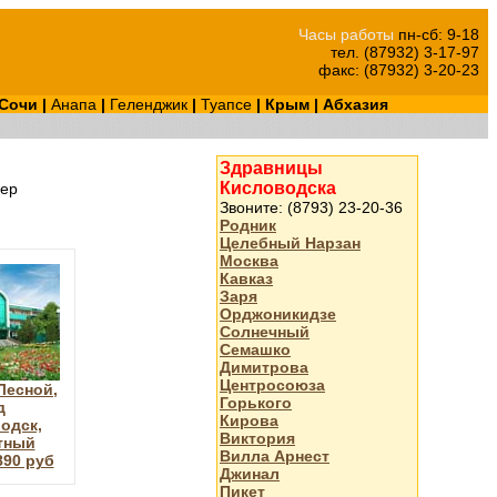
Часы работы
пн-сб: 9-18
тел. (87932) 3-17-97
факс: (87932) 3-20-23
Сочи
|
Анапа
|
Геленджик
|
Туапсе
|
Крым
|
Абхазия
Здравницы
Кисловодска
ер
Звоните: (8793) 23-20-36
Родник
Целебный Нарзан
Москва
Кавказ
Заря
Орджоникидзе
Солнечный
Семашко
Димитрова
Центросоюза
Лесной,
Горького
д
Кирова
одск,
Виктория
тный
Вилла Арнест
890 руб
Джинал
Пикет