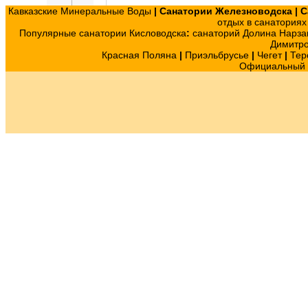
Кавказские Минеральные Воды
|
Санатории Железноводска
|
С
отдых в санатория
Популярные санатории Кисловодска
:
санаторий Долина Нарза
Димитр
Красная Поляна
|
Приэльбрусье
|
Чегет
|
Тер
Официальный с