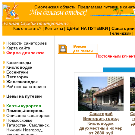
Как оплатить?
|
Контакты
|
ЦЕНЫ НА ПУТЕВКИ
| Санатории
Геленджик
|
Новости санаториев
Карта сайта
Форма для заказа
Постоянным клиен
Кавминводы
Кисловодск
Ессентуки
Пятигорск
Железноводск
Рейтинг санаториев
Цены на путевки
Карты курортов
Помощь/вопросы
Санаторий
Са
Описание санаториев
Виктория, город
г
Подмосковье
Кисловодск,
д
Татарстан, Смоленск,
двухместный номер
Нижний Новгород,
от 2880 руб
другие регионы