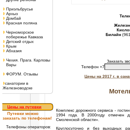
Приэльбрусье
Архыз
Теле
Домбай
Красная поляна
Железн
Кисло
Черноморское
Билайн
(96
побережье Кавказа
Детский отдых
Крым
Абхазия
Чехия. Прага. Карловы
Заказать зв
Вары
Телефон +7
ФОРУМ. Отзывы
Цены на 2017 г. в са
санатории в
Железноводске
Мотел
Цены на путевки
Комплекс дорожного сервиса - гости
Путевки
можно
1994 года. В 2000году отмечен д
заказать по телефонам!
Смоленской области».
Телефоны операторов:
Круглосуточно и без выходных ра