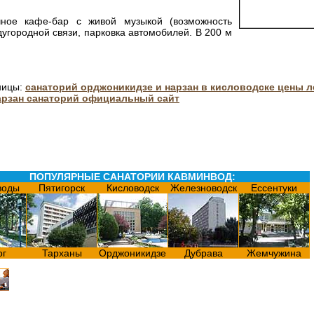
очное кафе-бар с живой музыкой (возможность
угородной связи, парковка автомобилей. В 200 м
ницы:
санаторий орджоникидзе и нарзан в кисловодске цены л
арзан санаторий официальный сайт
ПОПУЛЯРНЫЕ САНАТОРИИ КАВМИНВОД:
воды
Пятигорск
Кисловодск
Железноводск
Ессентуки
ог
Тарханы
Орджоникидзе
Дубрава
Жемчужина