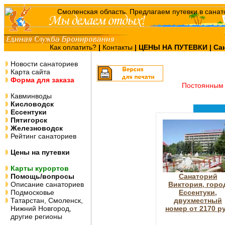
Как оплатить?
|
Контакты
|
ЦЕНЫ НА ПУТЕВКИ
| Са
Новости санаториев
Карта сайта
Форма для заказа
Постоянным 
Кавминводы
Кисловодск
Ессентуки
Пятигорск
Железноводск
Рейтинг санаториев
Цены на путевки
Карты курортов
Помощь/вопросы
Санаторий
Описание санаториев
Виктория, горо
Подмосковье
Ессентуки,
Татарстан, Смоленск,
двухместный
Нижний Новгород,
номер от 2170 р
другие регионы