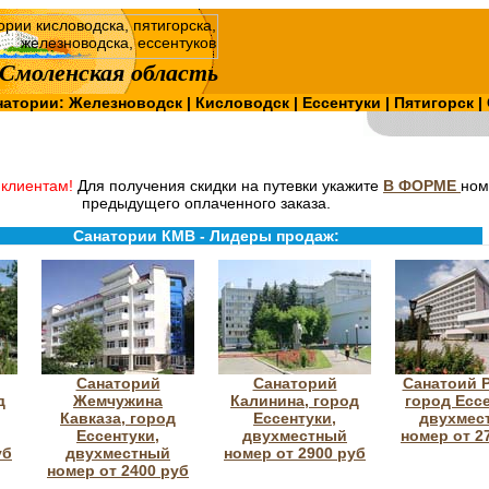
Смоленская область
натории:
Железноводск
|
Кисловодск
|
Ессентуки
|
Пятигорск
|
клиентам!
Для получения скидки на путевки укажите
В ФОРМЕ
ном
предыдущего оплаченного заказа.
Санатории КМВ - Лидеры продаж:
Санаторий
Санаторий
Санатоий Р
д
Жемчужина
Калинина, город
город Ессе
Кавказа, город
Ессентуки,
двухмес
Ессентуки,
двухместный
номер от 2
уб
двухместный
номер от 2900 руб
номер от 2400 руб