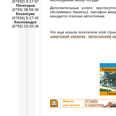
необходимый набор посуды.
(87932) 3-17-97
Пятигорск
Дополнительные услуги: круглосут
(8793) 36-58-36
обслуживать банкеты), таксофон межд
Ессентуки
находится платная автостоянка.
(87934) 5-17-45
Кисловодск
(8793) 23-20-36
Что еще искали посетители этой стра
санаторий украина
;
пятигорский н
Кавмин
Геол