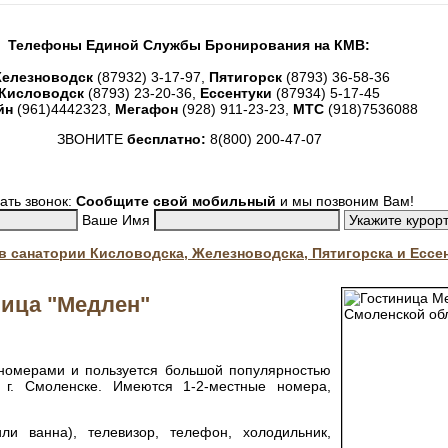
Телефоны Единой Службы Бронирования на КМВ:
елезноводск
(87932) 3-17-97,
Пятигорск
(8793) 36-58-36
Кисловодск
(8793) 23-20-36,
Ессентуки
(87934) 5-17-45
йн
(961)4442323,
Мегафон
(928) 911-23-23,
МТС
(918)7536088
ЗВОНИТЕ
бесплатно:
8(800) 200-47-07
ать звонок:
Сообщите свой мобильный
и мы позвоним Вам!
Ваше Имя
. в санатории Кисловодска, Железноводска, Пятигорска и Ессе
ница "Медлен"
номерами и пользуется большой популярностью
 г. Смоленске. Имеются 1-2-местные номера,
и ванна), телевизор, телефон, холодильник,