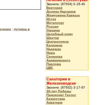
Звоните: (87934) 5-18-45
Виктория
Долина Нарзанов
Жемчужина Кавказа
Исток
Металлург
Россия
ечение
;
путевка в
Украина
Целебный ключ
Шахтер
Центросоюза
Калинина
Надежда
Нива
Сеченова
Анджиевского
Павлова
ЦВС
Санатории в
Железноводске
Звоните: (87932) 3-17-97
30-лет Победы
Пансионат Геолог
Казахстана
Акватерм