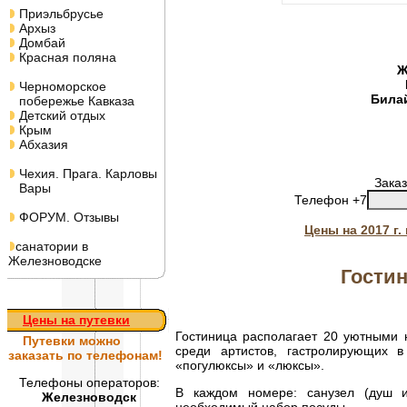
Приэльбрусье
Архыз
Домбай
Красная поляна
Ж
Черноморское
Била
побережье Кавказа
Детский отдых
Крым
Абхазия
Чехия. Прага. Карловы
Заказ
Вары
Телефон +7
ФОРУМ. Отзывы
Цены на 2017 г
санатории в
Железноводске
Гости
Цены на путевки
Гостиница располагает 20 уютными 
Путевки
можно
среди артистов, гастролирующих в
заказать по телефонам!
«погулюксы» и «люксы».
Телефоны операторов:
В каждом номере: санузел (душ ил
Железноводск