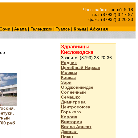
Часы работы
пн-сб: 9-18
тел. (87932) 3-17-97
факс: (87932) 3-20-23
Сочи
|
Анапа
|
Геленджик
|
Туапсе
|
Крым
|
Абхазия
Здравницы
Кисловодска
ер
Звоните: (8793) 23-20-36
Родник
Целебный Нарзан
Москва
Кавказ
Заря
Орджоникидзе
Солнечный
Семашко
Димитрова
Центросоюза
оссия,
Горького
нтуки,
Кирова
тный
Виктория
700 руб
Вилла Арнест
Джинал
Пикет