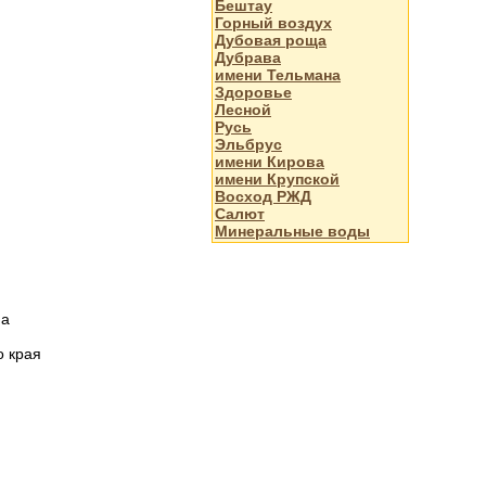
Бештау
Горный воздух
Дубовая роща
Дубрава
имени Тельмана
Здоровье
Лесной
Русь
Эльбрус
имени Кирова
имени Крупской
Восход РЖД
Салют
Минеральные воды
на
о края