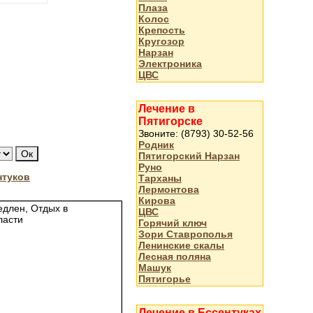
Плаза
Колос
Крепость
Кругозор
Нарзан
Электроника
ЦВС
Лечение в
Пятигорске
Звоните: (8793) 30-52-56
Родник
Пятигорский Нарзан
Руно
нтуков
Тарханы
Лермонтова
Кирова
ЦВС
Горячий ключ
Зори Ставрополья
Ленинские скалы
Лесная поляна
Машук
Пятигорье
Лечение в Ессентуках