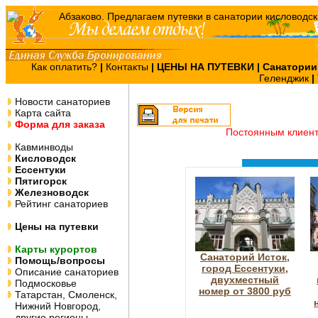
Как оплатить?
|
Контакты
|
ЦЕНЫ НА ПУТЕВКИ
| Санатории
Геленджик
|
Новости санаториев
Карта сайта
Форма для заказа
Постоянным клиен
Кавминводы
Кисловодск
Ессентуки
Пятигорск
Железноводск
Рейтинг санаториев
Цены на путевки
Карты курортов
Санаторий Исток,
Помощь/вопросы
город Ессентуки,
Описание санаториев
двухместный
Подмосковье
номер от 3800 руб
Татарстан, Смоленск,
Нижний Новгород,
другие регионы