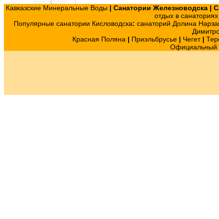
Кавказские Минеральные Воды
|
Санатории Железноводска
|
С
отдых в санатория
Популярные санатории Кисловодска
:
санаторий Долина Нарза
Димитр
Красная Поляна
|
Приэльбрусье
|
Чегет
|
Тер
Официальный с