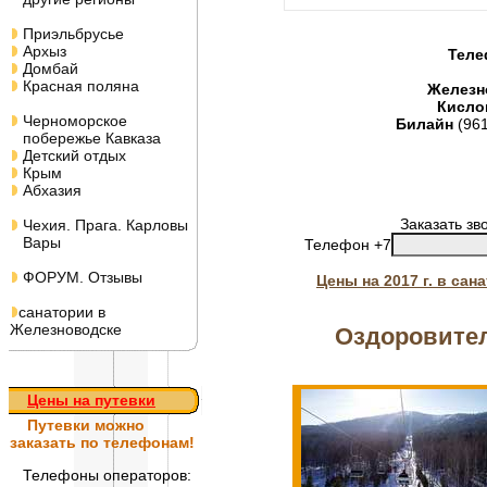
Приэльбрусье
Архыз
Теле
Домбай
Красная поляна
Железн
Кисло
Черноморское
Билайн
(96
побережье Кавказа
Детский отдых
Крым
Абхазия
Заказать зв
Чехия. Прага. Карловы
Вары
Телефон +7
ФОРУМ. Отзывы
Цены на 2017 г. в са
санатории в
Железноводске
Оздоровител
Цены на путевки
Путевки
можно
заказать по телефонам!
Телефоны операторов: