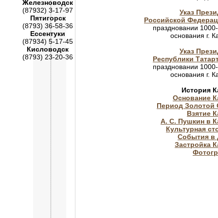
Железноводск
(87932) 3-17-97
Указ Прези
Пятигорск
Российской Федера
(8793) 36-58-36
праздновании 1000
Ессентуки
основания г. К
(87934) 5-17-45
Кисловодск
Указ Прези
(8793) 23-20-36
Республики Татар
праздновании 1000
основания г. К
История К
Основание К
Период Золотой
Взятие К
А. С. Пушкин в 
Культурная ст
События в 
Застройка К
Фотог