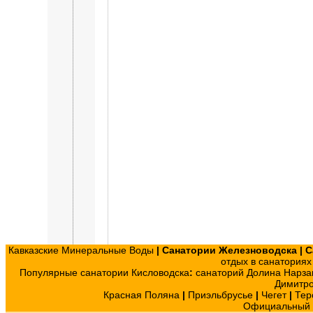
Кавказские Минеральные Воды
|
Санатории Железноводска
|
С
отдых в санатория
Популярные санатории Кисловодска
:
санаторий Долина Нарза
Димитр
Красная Поляна
|
Приэльбрусье
|
Чегет
|
Тер
Официальный с