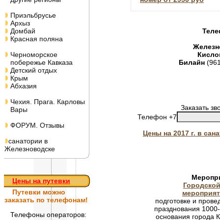
Приэльбрусье
Архыз
Домбай
Теле
Красная поляна
Железн
Черноморское
Кисло
побережье Кавказа
Билайн
(96
Детский отдых
Крым
Абхазия
Чехия. Прага. Карловы
Заказать зв
Вары
Телефон +7
ФОРУМ. Отзывы
Цены на 2017 г. в са
санатории в
Железноводске
Меропр
Цены на путевки
Городской
Путевки
можно
мероприя
заказать по телефонам!
подготовке и пров
празднования 1000
Телефоны операторов:
основания города 