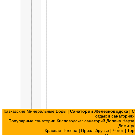
Кавказские Минеральные Воды
|
Санатории Железноводска
|
С
отдых в санатория
Популярные санатории Кисловодска
:
санаторий Долина Нарза
Димитр
Красная Поляна
|
Приэльбрусье
|
Чегет
|
Тер