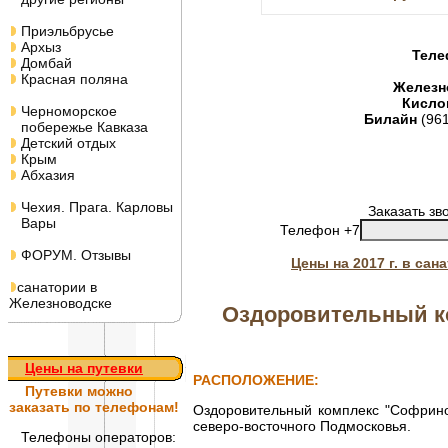
Приэльбрусье
Архыз
Теле
Домбай
Красная поляна
Железн
Кисло
Черноморское
Билайн
(96
побережье Кавказа
Детский отдых
Крым
Абхазия
Чехия. Прага. Карловы
Заказать зв
Вары
Телефон +7
ФОРУМ. Отзывы
Цены на 2017 г. в са
санатории в
Железноводске
Оздоровительный к
Цены на путевки
РАСПОЛОЖЕНИЕ:
Путевки
можно
заказать по телефонам!
Оздоровительный комплекс "Софрино
северо-восточного Подмосковья.
Телефоны операторов: