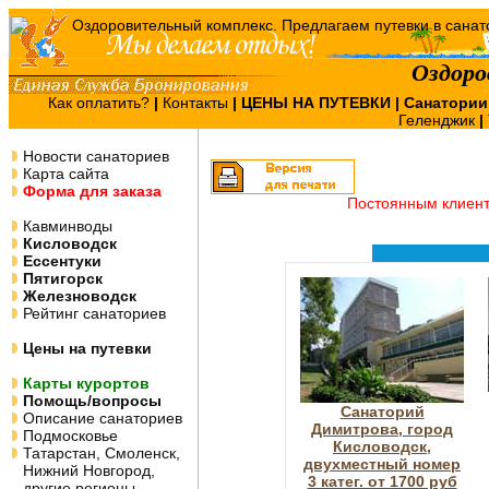
Оздоро
Как оплатить?
|
Контакты
|
ЦЕНЫ НА ПУТЕВКИ
| Санатории
Геленджик
|
Новости санаториев
Карта сайта
Форма для заказа
Постоянным клиен
Кавминводы
Кисловодск
Ессентуки
Пятигорск
Железноводск
Рейтинг санаториев
Цены на путевки
Карты курортов
Помощь/вопросы
Санаторий
Описание санаториев
Димитрова, город
Подмосковье
Кисловодск,
Татарстан, Смоленск,
двухместный номер
Нижний Новгород,
3 катег. от 1700 руб
другие регионы