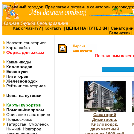
Как оплатить?
|
Контакты
|
ЦЕНЫ НА ПУТЕВКИ
| Санатории
Геленджик
|
Новости санаториев
Карта сайта
Форма для заказа
Постоянным клиен
Кавминводы
Кисловодск
Ессентуки
Пятигорск
Железноводск
Рейтинг санаториев
Цены на путевки
Карты курортов
Помощь/вопросы
Описание санаториев
Санаторий
Подмосковье
Димитрова,
Татарстан, Смоленск,
Кисловодск,
Нижний Новгород,
двухместный
другие регионы
номер от 1600 руб