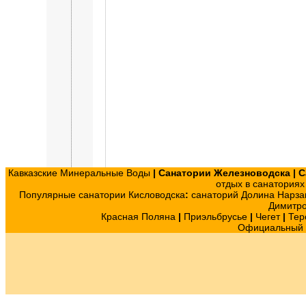
Кавказские Минеральные Воды
|
Санатории Железноводска
|
С
отдых в санатория
Популярные санатории Кисловодска
:
санаторий Долина Нарза
Димитр
Красная Поляна
|
Приэльбрусье
|
Чегет
|
Тер
Официальный с