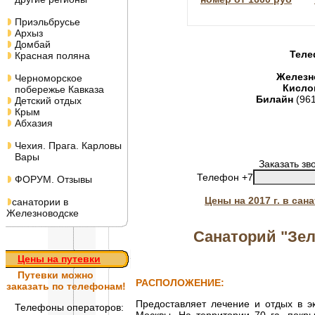
Приэльбрусье
Архыз
Домбай
Теле
Красная поляна
Железн
Черноморское
Кисло
побережье Кавказа
Билайн
(96
Детский отдых
Крым
Абхазия
Чехия. Прага. Карловы
Вары
Заказать зв
Телефон +7
ФОРУМ. Отзывы
Цены на 2017 г. в са
санатории в
Железноводске
Санаторий "Зе
Цены на путевки
Путевки
можно
РАСПОЛОЖЕНИЕ:
заказать по телефонам!
Предоставляет лечение и отдых в эк
Телефоны операторов: