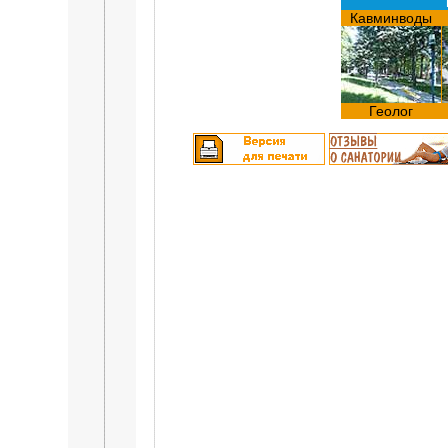
Кавминводы
Геолог