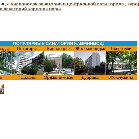
ницы:
кисловодск санатории в центральной асти города
;
куро
 в санаторий карловы вары
ПОПУЛЯРНЫЕ САНАТОРИИ КАВМИНВОД:
воды
Пятигорск
Кисловодск
Железноводск
Ессентуки
ог
Тарханы
Орджоникидзе
Дубрава
Жемчужина