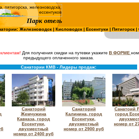
Парк отель
натории:
Железноводск
|
Кисловодск
|
Ессентуки
|
Пятигорск
|
клиентам!
Для получения скидки на путевки укажите
В ФОРМЕ
ном
предыдущего оплаченного заказа.
Санатории КМВ - Лидеры продаж:
Санаторий
Санаторий
Санатоий Р
д
Жемчужина
Калинина, город
город Ессе
Кавказа, город
Ессентуки,
двухмес
Ессентуки,
двухместный
номер от 2
уб
двухместный
номер от 2900 руб
номер от 2400 руб