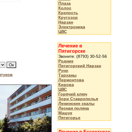
Плаза
Колос
Крепость
Кругозор
Нарзан
Электроника
ЦВС
Лечение в
Пятигорске
Звоните: (8793) 30-52-56
Родник
Пятигорский Нарзан
Руно
нтуков
Тарханы
Лермонтова
Кирова
ЦВС
Горячий ключ
Зори Ставрополья
Ленинские скалы
Лесная поляна
Машук
Пятигорье
Лечение в Ессентуках