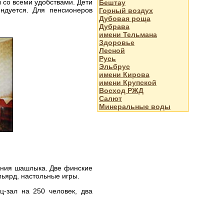
 со всеми удобствами. Дети
Бештау
ндуется. Для пенсионеров
Горный воздух
Дубовая роща
Дубрава
имени Тельмана
Здоровье
Лесной
Русь
Эльбрус
имени Кирова
имени Крупской
Восход РЖД
Салют
Минеральные воды
ения шашлыка. Две финские
льярд, настольные игры.
ц-зал на 250 человек, два