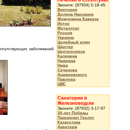
Звоните: (87934) 5-18-45
Виктория
Долина Нарзанов
Жемчужина Кавказа
Исток
Металлург
Россия
Украина
Целебный ключ
Шахтер
сопутствующих заболеваний
Центросоюза
Калинина
Надежда
Нива
Сеченова
Анджиевского
Павлова
ЦВС
Санатории в
Железноводске
Звоните: (87932) 3-17-97
30-лет Победы
Пансионат Геолог
Казахстана
Акватерм