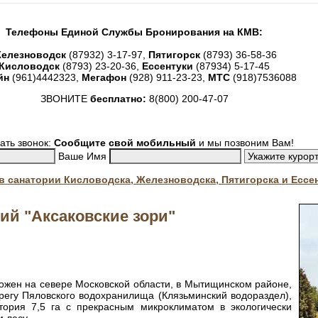
Телефоны Единой Службы Бронирования на КМВ:
елезноводск
(87932) 3-17-97,
Пятигорск
(8793) 36-58-36
Кисловодск
(8793) 23-20-36,
Ессентуки
(87934) 5-17-45
йн
(961)4442323,
Мегафон
(928) 911-23-23,
МТС
(918)7536088
ЗВОНИТЕ
бесплатно:
8(800) 200-47-07
ать звонок:
Сообщите свой мобильный
и мы позвоним Вам!
Ваше Имя
. в санатории Кисловодска, Железноводска, Пятигорска и Ессе
ий "Аксаковские зори"
ложен на севере Московской области, в Мытищинском районе,
ерегу Пяловского водохранилища (Клязьминский водораздел),
тория 7,5 га с прекрасным микроклиматом в экологически