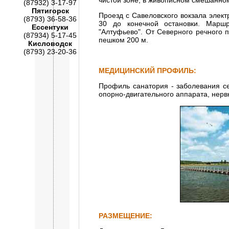
чистой зоне, в живописном смешанном
(87932) 3-17-97
Пятигорск
Проезд с Савеловского вокзала элек
(8793) 36-58-36
30 до конечной остановки. Маршр
Ессентуки
"Алтуфьево". От Северного речного п
(87934) 5-17-45
пешком 200 м.
Кисловодск
(8793) 23-20-36
МЕДИЦИНСКИЙ ПРОФИЛЬ:
Профиль санатория - заболевания се
опорно-двигательного аппарата, нервн
РАЗМЕЩЕНИЕ: