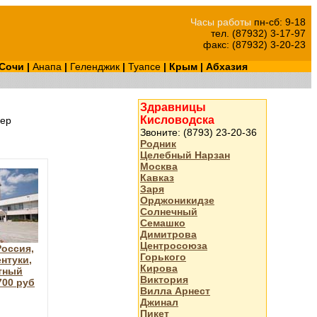
Часы работы
пн-сб: 9-18
тел. (87932) 3-17-97
факс: (87932) 3-20-23
Сочи
|
Анапа
|
Геленджик
|
Туапсе
|
Крым
|
Абхазия
Здравницы
Кисловодска
ер
Звоните: (8793) 23-20-36
Родник
Целебный Нарзан
Москва
Кавказ
Заря
Орджоникидзе
Солнечный
Семашко
Димитрова
Центросоюза
оссия,
Горького
нтуки,
Кирова
тный
Виктория
700 руб
Вилла Арнест
Джинал
Пикет