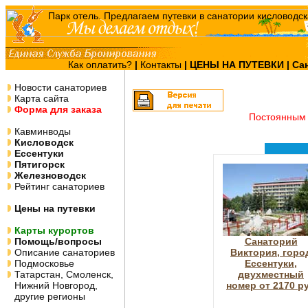
Как оплатить?
|
Контакты
|
ЦЕНЫ НА ПУТЕВКИ
| Са
Новости санаториев
Карта сайта
Форма для заказа
Постоянным 
Кавминводы
Кисловодск
Ессентуки
Пятигорск
Железноводск
Рейтинг санаториев
Цены на путевки
Карты курортов
Помощь/вопросы
Санаторий
Описание санаториев
Виктория, горо
Подмосковье
Ессентуки,
Татарстан, Смоленск,
двухместный
Нижний Новгород,
номер от 2170 р
другие регионы