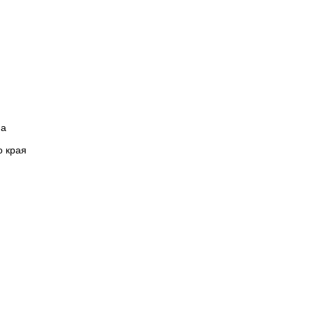
на
о края