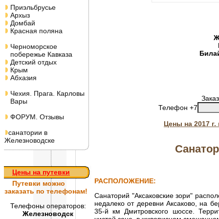
Приэльбрусье
Архыз
Домбай
Красная поляна
Ж
Черноморское
Била
побережье Кавказа
Детский отдых
Крым
Абхазия
Чехия. Прага. Карловы
Заказ
Вары
Телефон +7
ФОРУМ. Отзывы
Цены на 2017 г
санатории в
Железноводске
Санатор
Цены на путевки
РАСПОЛОЖЕНИЕ:
Путевки
можно
заказать по телефонам!
Санаторий "Аксаковские зори" распо
недалеко от деревни Аксаково, на б
Телефоны операторов:
35-й км Дмитровского шоссе. Терри
Железноводск