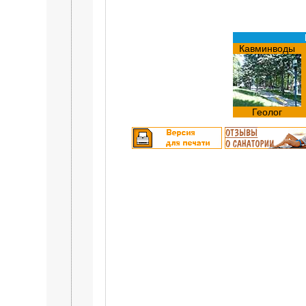
Кавминводы
Геолог