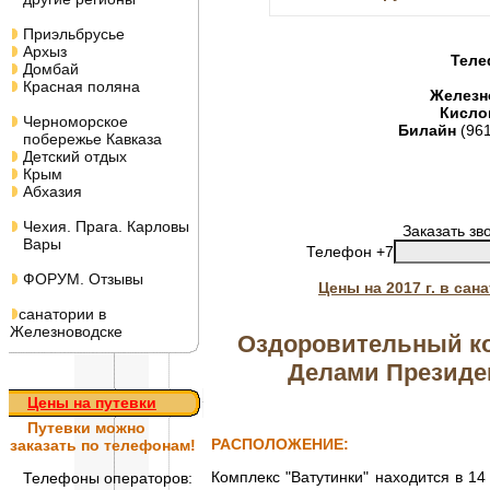
Приэльбрусье
Архыз
Теле
Домбай
Красная поляна
Железн
Кисло
Черноморское
Билайн
(96
побережье Кавказа
Детский отдых
Крым
Абхазия
Чехия. Прага. Карловы
Заказать зв
Вары
Телефон +7
ФОРУМ. Отзывы
Цены на 2017 г. в са
санатории в
Железноводске
Оздоровительный к
Делами Президе
Цены на путевки
Путевки
можно
РАСПОЛОЖЕНИЕ:
заказать по телефонам!
Комплекс "Ватутинки" находится в 1
Телефоны операторов: