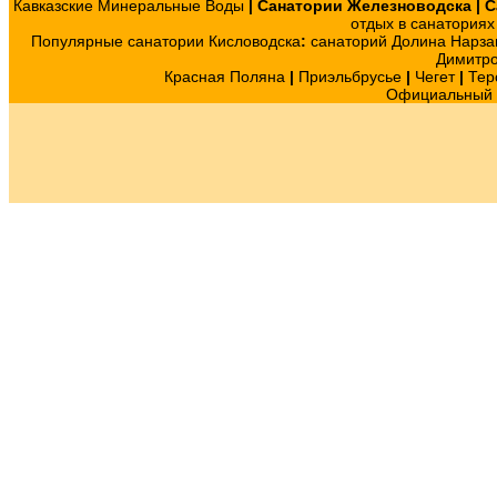
Кавказские Минеральные Воды
|
Санатории Железноводска
|
С
отдых в санатория
Популярные санатории Кисловодска
:
санаторий Долина Нарза
Димитр
Красная Поляна
|
Приэльбрусье
|
Чегет
|
Тер
Официальный с