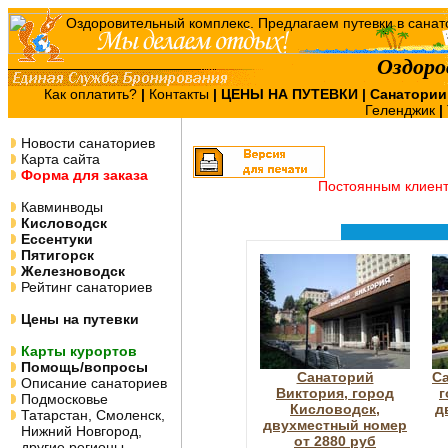
Оздоро
Как оплатить?
|
Контакты
|
ЦЕНЫ НА ПУТЕВКИ
| Санатории
Геленджик
|
Новости санаториев
Карта сайта
Форма для заказа
Постоянным клиен
Кавминводы
Кисловодск
Ессентуки
Пятигорск
Железноводск
Рейтинг санаториев
Цены на путевки
Карты курортов
Помощь/вопросы
Санаторий
Са
Описание санаториев
Виктория, город
г
Подмосковье
Кисловодск,
д
Татарстан, Смоленск,
двухместный номер
Нижний Новгород,
от 2880 руб
другие регионы