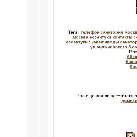
Теги :
телефон санатория москв
москва ессентуки контакты
:
ессентуки
:
кавминводы санато
ул анджиевского 8 с
Рек
Абха
Ессе
Ки
Что еще искали посетители 
димит