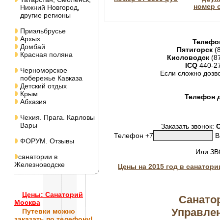
номер о
Нижний Новгород,
другие регионы
Приэльбрусье
Архыз
Телефо
Домбай
Пятигорск
(8
Красная поляна
Кисловодск
(8
ICQ
440-2
Черноморское
Если сложно дозв
побережье Кавказа
Детский отдых
Крым
Телефон д
Абхазия
Чехия. Прага. Карловы
Вары
Заказать звонок:
Телефон +7
В
ФОРУМ. Отзывы
Или З
санатории в
Железноводске
Цены на 2015 год в санатор
Цены: Санаторий
Санатор
Москва
Управле
Путевки
можно
заказать по телефону!