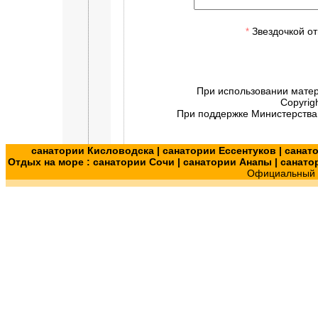
Звездочкой от
*
При использовании мате
Copyrig
При поддержке Министерства 
санатории Кисловодска
|
санатории Ессентуков
|
санат
Отдых на море :
санатории Сочи
|
санатории Анапы
|
санато
Официальный с