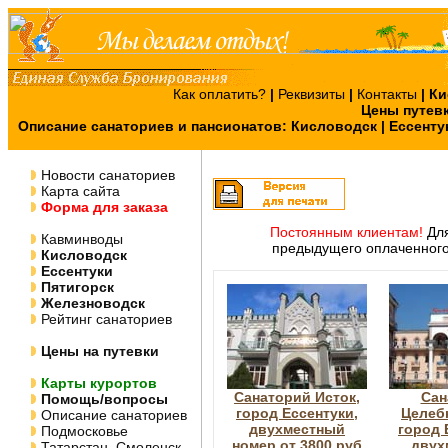
Как оплатить?
|
Реквизиты
|
Контакты
|
Ки
Цены путев
Описание санаториев и пансионатов:
Кисловодск
|
Ессенту
Новости санаториев
Карта сайта
Форма для заказа
Постоянным клиентам!
Для
Кавминводы
предыдущего оплаченного
Кисловодск
Ессентуки
Пятигорск
Железноводск
Рейтинг санаториев
Цены на путевки
Карты курортов
Санаторий Исток,
Сан
Помощь/вопросы
город Ессентуки,
Целеб
Описание санаториев
двухместный
город 
Подмосковье
номер от 3800 руб
двух
Татарстан, Смоленск,