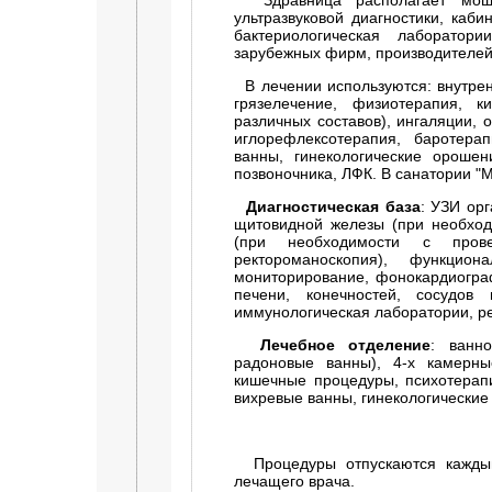
Здравница располагает мощно
ультразвуковой диагностики, каби
бактериологическая лаборатор
зарубежных фирм, производителей
В лечении используются: внутрен
грязелечение, физиотерапия, 
различных составов), ингаляции, 
иглорефлексотерапия, баротера
ванны, гинекологические ороше
позвоночника, ЛФК. В санатории "
Диагностическая база
: УЗИ ор
щитовидной железы (при необходи
(при необходимости с прове
ректороманоскопия), функцион
мониторирование, фонокардиогра
печени, конечностей, сосудов м
иммунологическая лаборатории, ре
Лечебное отделение
: ванно
радоновые ванны), 4-х камерны
кишечные процедуры, психотерапи
вихревые ванны, гинекологические
Процедуры отпускаются каждый
лечащего врача.