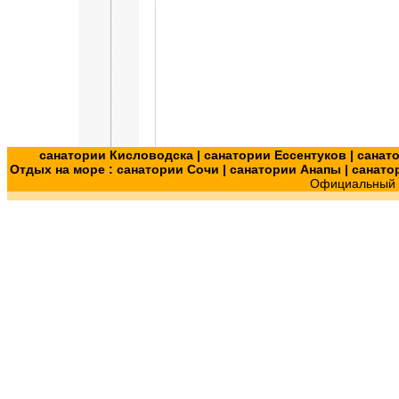
санатории Кисловодска
|
санатории Ессентуков
|
санат
Отдых на море :
санатории Сочи
|
санатории Анапы
|
санато
Официальный с