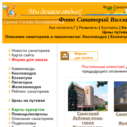
Фото Санаторий Вилла
Как оплатить?
|
Реквизиты
|
Контакты
|
Ки
Цены путев
Описание санаториев и пансионатов:
Кисловодск
|
Ессенту
Новости санаториев
Карта сайта
Форма для заказа
Постоянным клиентам!
Кавминводы
предыдущего оплаченно
Кисловодск
Ессентуки
Пятигорск
Железноводск
Рейтинг санаториев
Цены на путевки
Карты курортов
Санаторий
Помощь/вопросы
Сана
Дубовая роща,
Описание санаториев
город
Подмосковье
Жел