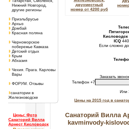
Железноводск,
Татарстан, Смоленск,
дв
двухместный
Нижний Новгород,
номер
номер от 4200 руб
другие регионы
Приэльбрусье
Архыз
Теле
Домбай
Пятигорс
Красная поляна
Кисловодск
ICQ
440
Черноморское
Если сложно до
побережье Кавказа
Детский отдых
Крым
Телефон
Абхазия
Чехия. Прага. Карловы
Вары
Заказать звоно
Телефон +7
ФОРУМ. Отзывы
Или
санатории в
Железноводске
Цены на 2015 год в санат
Санаторий Вилла Ар
Цены: Фото
Санаторий Вилла
kavminvody-kislovods
Арнест Кисловодск