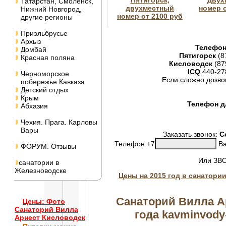
Пятигорск,
двух
Татарстан, Смоленск,
двухместный
номер о
Нижний Новгород,
номер от 2100 руб
другие регионы
Приэльбрусье
Архыз
Телефон
Домбай
Пятигорск
(8
Красная поляна
Кисловодск
(87
ICQ
440-27
Черноморское
Если сложно дозво
побережье Кавказа
Детский отдых
Крым
Телефон дл
Абхазия
Чехия. Прага. Карловы
Вары
Заказать звонок:
С
Телефон +7
Ва
ФОРУМ. Отзывы
Или ЗВ
санатории в
Железноводске
Цены на 2015 год в санатори
Санаторий Вилла А
Цены: Фото
Санаторий Вилла
года kavminvody-k
Арнест Кисловодск