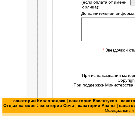
(если оплата от имени
юрлица):
Дополнительная информац
Звездочкой от
*
При использовании матер
Copyrigh
При поддержке Министерства э
санатории Кисловодска
|
санатории Ессентуков
|
санат
Отдых на море :
санатории Сочи
|
санатории Анапы
|
санато
Официальный с