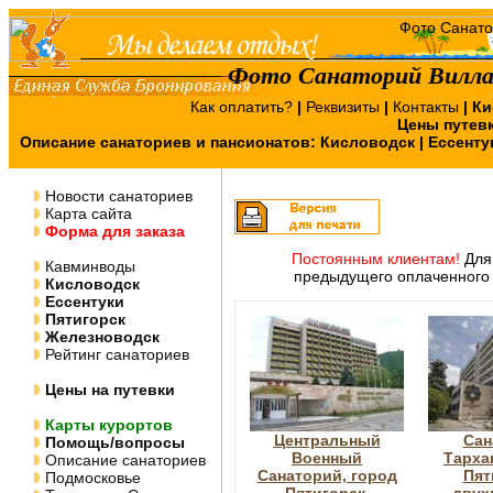
Фото Санаторий Вилла
Как оплатить?
|
Реквизиты
|
Контакты
|
Ки
Цены путев
Описание санаториев и пансионатов:
Кисловодск
|
Ессенту
Новости санаториев
Карта сайта
Форма для заказа
Постоянным клиентам!
Для 
Кавминводы
предыдущего оплаченного 
Кисловодск
Ессентуки
Пятигорск
Железноводск
Рейтинг санаториев
Цены на путевки
Карты курортов
Центральный
Сан
Помощь/вопросы
Военный
Тарха
Описание санаториев
Санаторий, город
Пят
Подмосковье