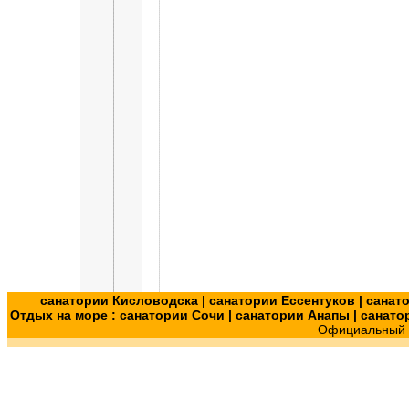
санатории Кисловодска
|
санатории Ессентуков
|
санат
Отдых на море :
санатории Сочи
|
санатории Анапы
|
санато
Официальный с