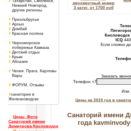
ном
Татарстан, Смоленск,
двухместный номер
Нижний Новгород,
3 катег. от 1700 руб
другие регионы
Приэльбрусье
Архыз
Теле
Домбай
Пятигорс
Красная поляна
Кисловодск
ICQ
440
Черноморское
Если сложно до
побережье Кавказа
Детский отдых
Крым
Телефон
Абхазия
Чехия. Прага. Карловы
Вары
Заказать звоно
Телефон +7
ФОРУМ. Отзывы
Или
санатории в
Железноводске
Цены на 2015 год в санат
Санаторий имени Д
Цены: Фото
года kavminvody-
Санаторий имени
Димитрова Кисловодск