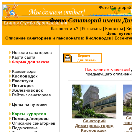
Фото Санаторий имени Ди
Как оплатить?
|
Реквизиты
|
Контакты
|
Ки
Цены путев
Описание санаториев и пансионатов:
Кисловодск
|
Ессенту
Новости санаториев
Карта сайта
Форма для заказа
Постоянным клиентам!
Кавминводы
предыдущего оплаченно
Кисловодск
Ессентуки
Пятигорск
Железноводск
Рейтинг санаториев
Цены на путевки
Карты курортов
Са
Помощь/вопросы
Санаторий
гор
Описание санаториев
Димитрова, город
д
Подмосковье
Кисловодск,