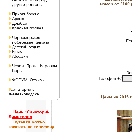
номер от 2100 
другие регионы
Приэльбрусье
Архыз
Домбай
Красная поляна
Черноморское
Ес
побережье Кавказа
Детский отдых
Крым
Абхазия
Чехия. Прага. Карловы
Вары
За
Телефон +7
ФОРУМ. Отзывы
санатории в
Железноводске
Цены на 2015 
Цены: Санаторий
Димитрова
Путевки
можно
заказать по телефону!