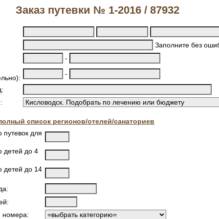
Заказ путевки № 1-2016 / 87932
Заполните без ошиб
-
-
льно):
:
:
полный список регионов/отелей/санаториев
о путевок для
 детей до 4
о детей до 14
да:
ей:
я номера: