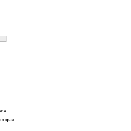
ьна
го края