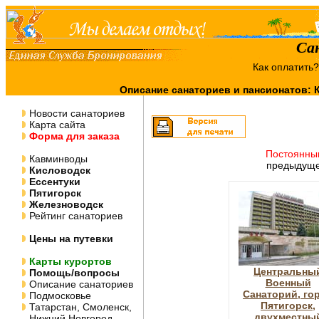
Са
Как оплатить
Описание санаториев и пансионатов:
Новости санаториев
Карта сайта
Форма для заказа
Постоянны
Кавминводы
предыдуще
Кисловодск
Ессентуки
Пятигорск
Железноводск
Рейтинг санаториев
Цены на путевки
Карты курортов
Центральны
Помощь/вопросы
Военный
Описание санаториев
Санаторий, го
Подмосковье
Пятигорск,
Татарстан, Смоленск,
двухместны
Нижний Новгород,