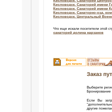
Кисловодск. Санаторий Центро
Кисловодск. Санаторий имени Г
Кисловодск. Санаторий имени 
Кисловодск. Санаторно-озд. ком
Кисловодск. Центральный Воен
Что еще искали посетители этой с
санаторий долина нарзанов
Заказ пут
Выберите регио
Бронирование 
Если Вы затр
"дополнитель
другие пожела