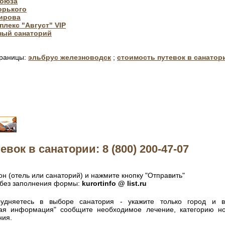
союза
орького
Кирова
плекс "Август" VIP
ный санаторий
траницы:
эльбрус железноводск
;
стоимость путевок в санатор
евок в санатории: 8 (800) 200-47-07
н (отель или санаторий) и нажмите кнопку "Отправить"
без заполнения формы:
kurortinfo @ list.ru
удняетесь в выборе санатория - укажите только город и 
ная информация" сообщите необходимое лечение, категорию н
ния.