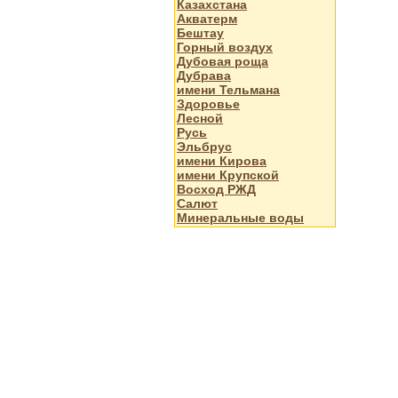
Казахстана
Акватерм
Бештау
Горный воздух
Дубовая роща
Дубрава
имени Тельмана
Здоровье
Лесной
Русь
Эльбрус
имени Кирова
имени Крупской
Восход РЖД
Салют
Минеральные воды