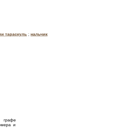
ии тараскуль
;
нальчик
в графе
омера и