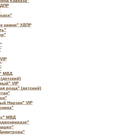
ина Кавказа"
УДПР
"
одск"
е камни" УДПР
ть"
ор"
"
"
VIP
"
"
я" МВД
(детский)
ный" VIP
ая роща" (детский)
стан"
он"
ый Нарзан" VIP
оника"
ус" МВД
Орджоникидзе"
машко"
 Димитрова"