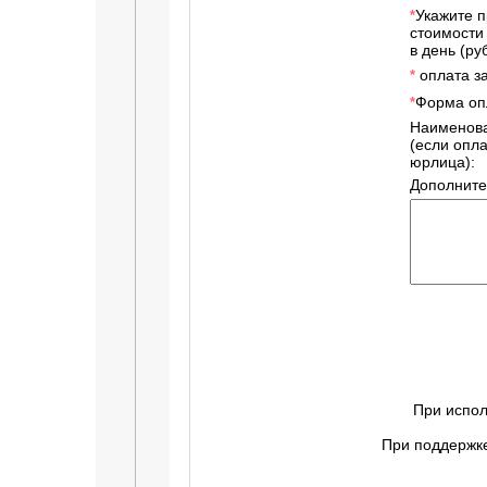
Укажите 
*
стоимости
в день (руб
оплата за
*
Форма оп
*
Наименов
(если опл
юрлица):
Дополните
При испол
При поддержке