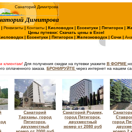
наторий Димитрова
?
|
Реквизиты
|
Контакты
|
Кисловодск
|
Ессентуки
|
Пятигорск
|
Же
Цены путевки:
Скачать цены в Excel
Кисловодск
|
Ессентуки
|
Пятигорск
|
Железноводск
|
Сочи
|
Ан
м клиентам!
Для получения скидки на путевки укажите
В ФОРМЕ
н
го оплаченного заказа.
БРОНИРУЙТЕ
через интернет на нашем са
й
Санаторий
Санаторий Родник,
Санатор
Тарханы, город
город Пятигорск,
Ставро
род
Пятигорск,
двухместный
город Пя
двухместный
номер от 2080 руб
двухме
й
номер от 2000 руб
номер 2 к