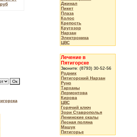
Джинал
 руб
Пикет
Плаза
Колос
Крепость
Кругозор
Нарзан
Электроника
ЦВС
Лечение в
Пятигорске
Звоните: (8793) 30-52-56
Родник
Пятигорский Нарзан
Руно
Тарханы
Лермонтова
Кирова
тигорска
ЦВС
Горячий ключ
Зори Ставрополья
Ленинские скалы
Лесная поляна
Машук
Пятигорье