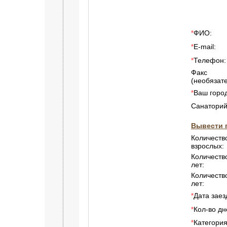
ФИО:
*
E-mail:
*
Телефон:
*
Факс
(необязате
Ваш город
*
Санаторий
Вывести 
Количеств
взрослых:
Количество
лет:
Количеств
лет:
Дата заез
*
Кол-во дн
*
Категори
*