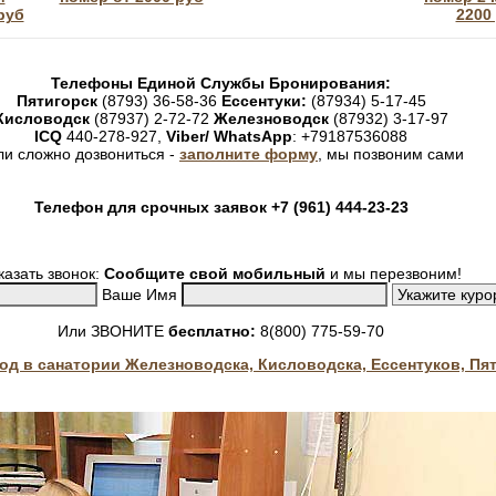
руб
2200
Телефоны Единой Службы Бронирования:
Пятигорск
(8793) 36-58-36
Ессентуки:
(87934) 5-17-45
Кисловодск
(87937) 2-72-72
Железноводск
(87932) 3-17-97
ICQ
440-278-927,
Viber/ WhatsApp
: +79187536088
ли сложно дозвониться -
заполните форму
, мы позвоним сами
Телефон для срочных заявок +7 (961) 444-23-23
казать звонок:
Сообщите свой мобильный
и мы перезвоним!
Ваше Имя
Или ЗВОНИТЕ
бесплатно:
8(800) 775-59-70
год в санатории Железноводска, Кисловодска, Ессентуков, Пя