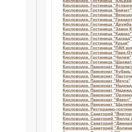
Кисловодск. Гостиница "Альрад
Кисловодск. Гостиница "Атлант
Кисловодск. Гостиница "Баязет"
Кисловодск. Гостиница "Венеци
Кисловодск. Гостиница "Грандо
Кисловодск. Гостиница "Дружба
Кисловодск. Гостиница "Замок 
Кисловодск. Гостиница "Кавказ"
Кисловодск. Гостиница "Каскад"
Кисловодск. Гостиница "Крым"
Кисловодск. Гостиница "ПАН ин
Кисловодск. Гостиница "Парк-О
Кисловодск. Гостиница "Чилим"
Кисловодск. Гостиница "Шахма
Кисловодск. Пансионат "Бешпаг
Кисловодск. Пансионат "Кубань
Кисловодск. Пансионат "Ласточ
Кисловодск. Пансионат "Мечта"
Кисловодск. Пансионат "Надежд
Кисловодск. Пансионат "Надежд
Кисловодск. Пансионат "Орлино
Кисловодск. Пансионат "Факел
Кисловодск. Пансионат "Шаляпи
Кисловодск. Ресторанно-гостин
Кисловодск. Санаторий "Виктор
Кисловодск. Санаторий "Вилла 
Кисловодск. Санаторий "Джинал
Кисловодск. Санаторий "Долин