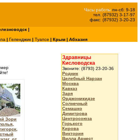
Часы работы
пн-сб: 9-18
тел. (87932) 3-17-97
факс: (87932) 3-20-23
лезноводск
|
апа
|
Геленджик
|
Туапсе
|
Крым
|
Абхазия
Здравницы
Кисловодска
омер
Звоните: (8793) 23-20-36
йте!
Родник
Целебный Нарзан
Москва
Кавказ
Заря
Орджоникидзе
Солнечный
Семашко
Димитрова
Центросоюза
ий Зори
Горького
полья,
Кирова
тигорск,
Виктория
стный
Вилла Арнест
атег. от