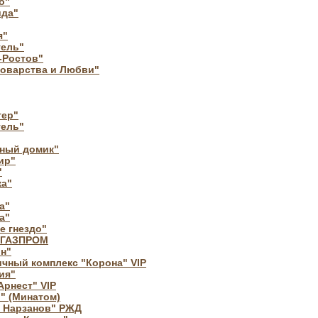
о"
ида"
я"
тель"
-Ростов"
Коварства и Любви"
тер"
тель"
тный домик"
ир"
"
ка"
а"
а"
е гнездо"
" ГАЗПРОМ
н"
ичный комплекс "Корона" VIP
ия"
Арнест" VIP
" (Минатом)
а Нарзанов" РЖД